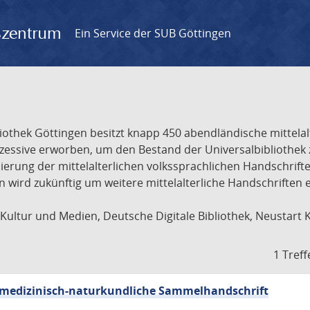
gszentrum
Ein Service der SUB Göttingen
liothek Göttingen besitzt knapp 450 abendländische mittela
ukzessive erworben, um den Bestand der Universalbibliothe
lisierung der mittelalterlichen volkssprachlichen Handschri
ion wird zukünftig um weitere mittelalterliche Handschriften
ultur und Medien, Deutsche Digitale Bibliothek, Neustart 
1 Treff
sch-medizinisch-naturkundliche Sammelhandschrift