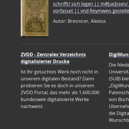
schrifft/ sich legen || m#[ue]ssen/
vorfasset || vnd Reymweis gestel
Autor: Bresnicer, Alexius
ZVDD - Zentrales Verzeichnis
DigiWun
digitalisierter Drucke
Die Nied
Ist Ihr gesuchtes Werk noch nicht in
Universit
unserem digitalen Bestand? Dann
(SUB) bie
probieren Sie es doch in unserem
„DigiWun
ZVDD Portal, das mehr als 1.600.000
Patenscha
bundesweit digitalisierte Werke
von Büch
nachweist.
Übernehm
die Digit
Wunschb