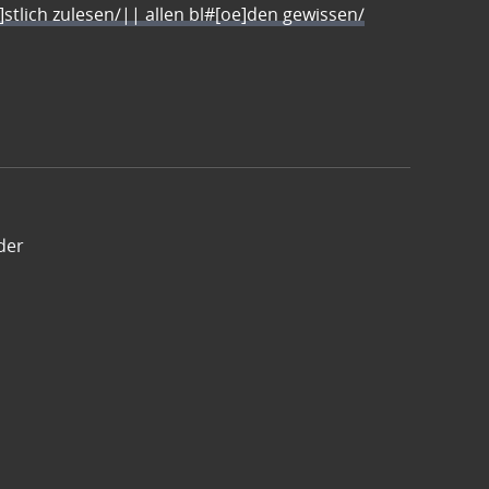
e]stlich zulesen/|| allen bl#[oe]den gewissen/
der