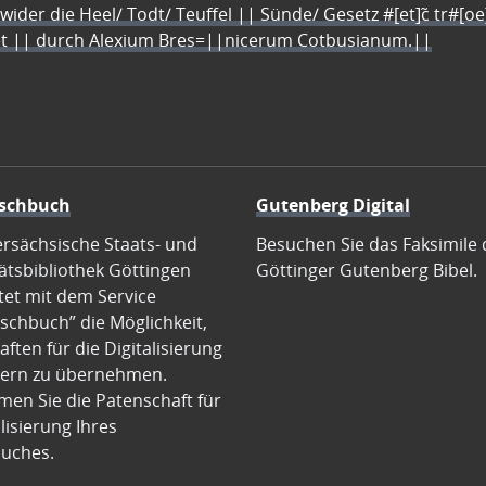
 wider die Heel/ Todt/ Teuffel || Sünde/ Gesetz #[et]c̃ tr#[o
let || durch Alexium Bres=||nicerum Cotbusianum.||
schbuch
Gutenberg Digital
ersächsische Staats- und
Besuchen Sie das Faksimile 
ätsbibliothek Göttingen
Göttinger Gutenberg Bibel.
tet mit dem Service
schbuch” die Möglichkeit,
ften für die Digitalisierung
ern zu übernehmen.
en Sie die Patenschaft für
alisierung Ihres
uches.