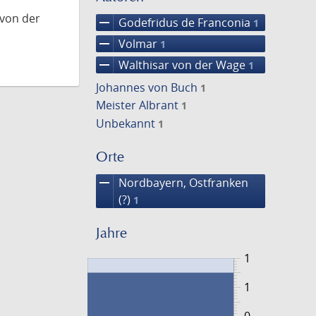
 von der
remove
Godefridus de Franconia
1
remove
Volmar
1
remove
Walthisar von der Wage
1
Johannes von Buch
1
Meister Albrant
1
Unbekannt
1
Orte
remove
Nordbayern, Ostfranken
(?)
1
Jahre
1
1