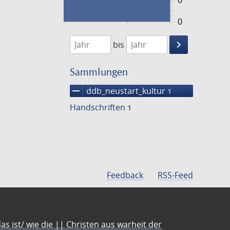
0
0
1474
1475
keyboard_arrow_right
bis
Suche
einschränke
Sammlungen
remove
ddb_neustart_kultur
1
Handschriften
1
Feedback
RSS-Feed
s ist/ wie die || Christen aus warheit der