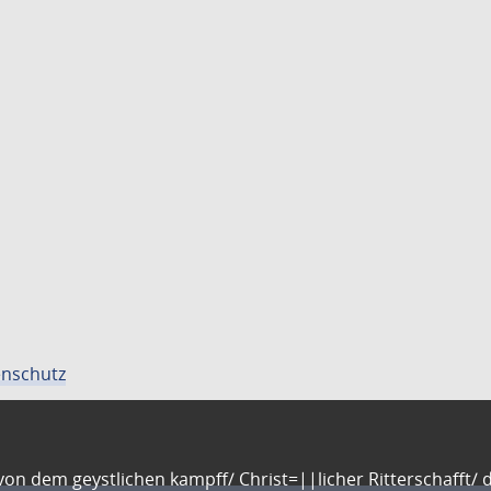
nschutz
n dem geystlichen kampff/ Christ=||licher Ritterschafft/ da