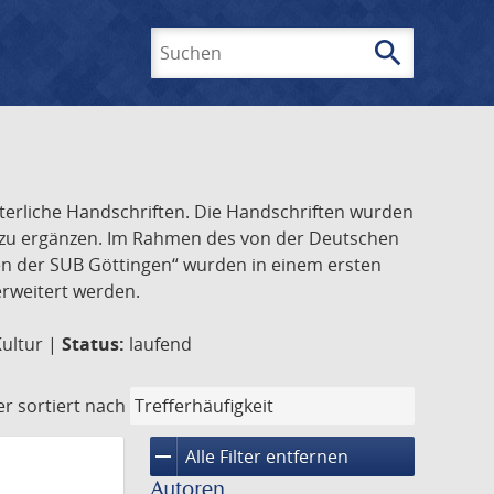
search
Suchen
lterliche Handschriften. Die Handschriften wurden
k zu ergänzen. Im Rahmen des von der Deutschen
ften der SUB Göttingen“ wurden in einem ersten
 erweitert werden.
Kultur |
Status:
laufend
er
sortiert nach
remove
Alle Filter entfernen
Autoren