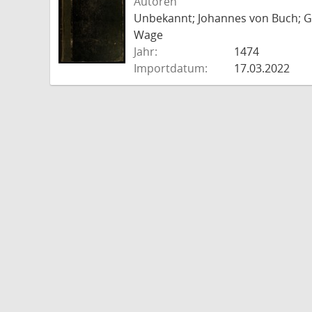
Autoren
Unbekannt; Johannes von Buch; Go
Wage
Jahr:
1474
Importdatum:
17.03.2022