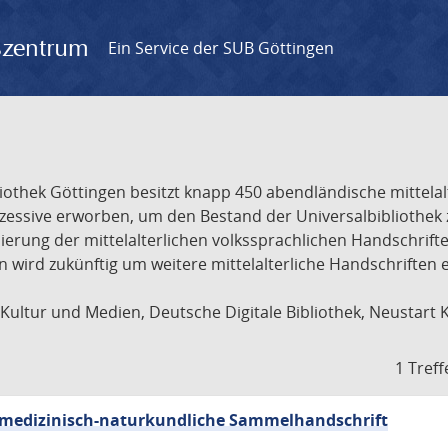
gszentrum
Ein Service der SUB Göttingen
liothek Göttingen besitzt knapp 450 abendländische mittela
ukzessive erworben, um den Bestand der Universalbibliothe
lisierung der mittelalterlichen volkssprachlichen Handschri
ion wird zukünftig um weitere mittelalterliche Handschriften
ultur und Medien, Deutsche Digitale Bibliothek, Neustart 
1 Treff
sch-medizinisch-naturkundliche Sammelhandschrift