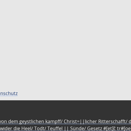
nschutz
n dem geystlichen kampff/ Christ=||licher Ritterschafft/ da
 wider die Heel/ Todt/ Teuffel || Sünde/ Gesetz #[et]c̃ tr#[o