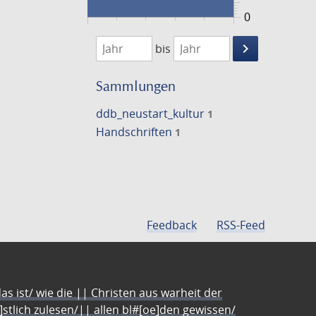
0
1474
1475
keyboard_arrow_right
bis
Suche
einschränke
Sammlungen
ddb_neustart_kultur
1
Handschriften
1
Feedback
RSS-Feed
s ist/ wie die || Christen aus warheit der
e]stlich zulesen/|| allen bl#[oe]den gewissen/