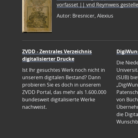
vorfasset || vnd Reymweis gestel
Autor: Bresnicer, Alexius
ZVDD - Zentrales Verzeichnis
DigiWun
digitalisierter Drucke
Die Nied
Ist Ihr gesuchtes Werk noch nicht in
Universit
unserem digitalen Bestand? Dann
(SUB) bie
probieren Sie es doch in unserem
„DigiWun
ZVDD Portal, das mehr als 1.600.000
Patenscha
bundesweit digitalisierte Werke
von Büch
nachweist.
Übernehm
die Digit
Wunschb