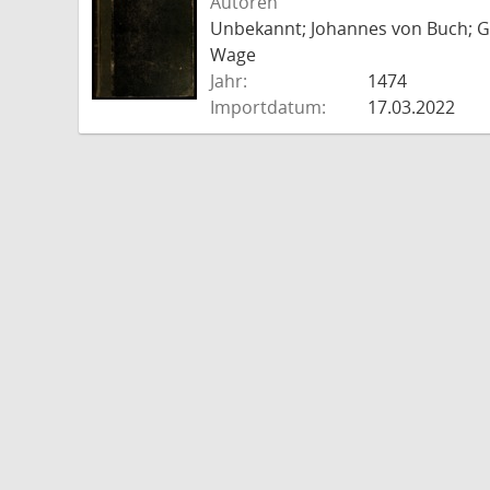
Autoren
Unbekannt; Johannes von Buch; Go
Wage
Jahr:
1474
Importdatum:
17.03.2022