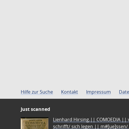
Hilfe zur Suche
Kontakt
Impressum
Date
Just scanned
Lienhard Hirsing.|| COMOEDIA || vo
schrifft/ sich legen || m#[ue]ssen/