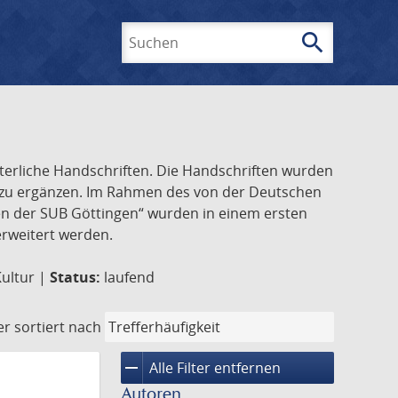
search
Suchen
lterliche Handschriften. Die Handschriften wurden
k zu ergänzen. Im Rahmen des von der Deutschen
ften der SUB Göttingen“ wurden in einem ersten
 erweitert werden.
Kultur |
Status:
laufend
er
sortiert nach
remove
Alle Filter entfernen
Autoren