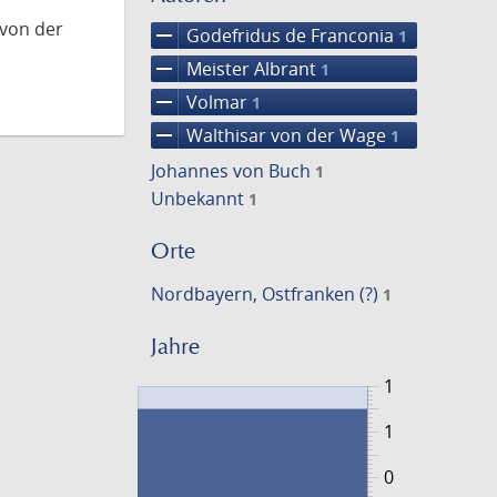
 von der
remove
Godefridus de Franconia
1
remove
Meister Albrant
1
remove
Volmar
1
remove
Walthisar von der Wage
1
Johannes von Buch
1
Unbekannt
1
Orte
Nordbayern, Ostfranken (?)
1
Jahre
1
1
0