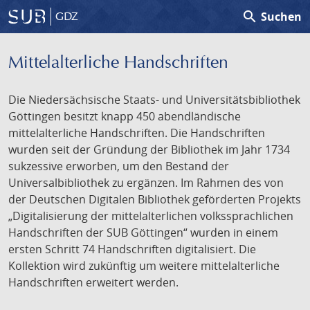
search
Suchen
GDZ
Mittelalterliche Handschriften
Die Niedersächsische Staats- und Universitätsbibliothek
Göttingen besitzt knapp 450 abendländische
mittelalterliche Handschriften. Die Handschriften
wurden seit der Gründung der Bibliothek im Jahr 1734
sukzessive erworben, um den Bestand der
Universalbibliothek zu ergänzen. Im Rahmen des von
der Deutschen Digitalen Bibliothek geförderten Projekts
„Digitalisierung der mittelalterlichen volkssprachlichen
Handschriften der SUB Göttingen“ wurden in einem
ersten Schritt 74 Handschriften digitalisiert. Die
Kollektion wird zukünftig um weitere mittelalterliche
Handschriften erweitert werden.