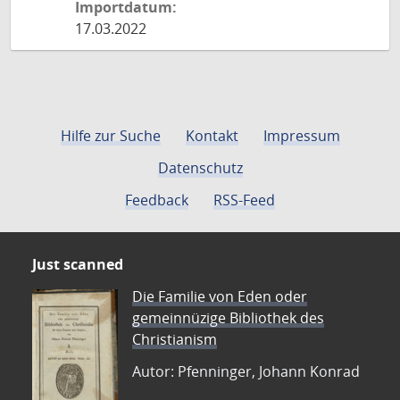
Importdatum:
17.03.2022
Hilfe zur Suche
Kontakt
Impressum
Datenschutz
Feedback
RSS-Feed
Just scanned
Die Familie von Eden oder
gemeinnüzige Bibliothek des
Christianism
Autor: Pfenninger, Johann Konrad