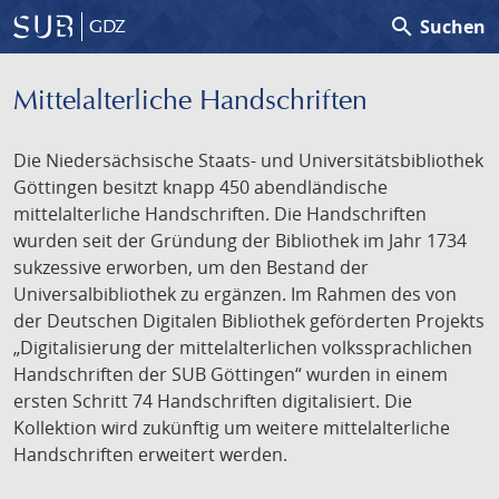
search
Suchen
GDZ
Mittelalterliche Handschriften
Die Niedersächsische Staats- und Universitätsbibliothek
Göttingen besitzt knapp 450 abendländische
mittelalterliche Handschriften. Die Handschriften
wurden seit der Gründung der Bibliothek im Jahr 1734
sukzessive erworben, um den Bestand der
Universalbibliothek zu ergänzen. Im Rahmen des von
der Deutschen Digitalen Bibliothek geförderten Projekts
„Digitalisierung der mittelalterlichen volkssprachlichen
Handschriften der SUB Göttingen“ wurden in einem
ersten Schritt 74 Handschriften digitalisiert. Die
Kollektion wird zukünftig um weitere mittelalterliche
Handschriften erweitert werden.