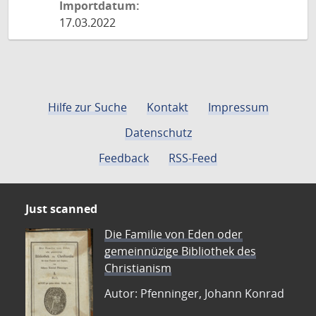
Importdatum:
17.03.2022
Hilfe zur Suche
Kontakt
Impressum
Datenschutz
Feedback
RSS-Feed
Just scanned
Die Familie von Eden oder
gemeinnüzige Bibliothek des
Christianism
Autor: Pfenninger, Johann Konrad