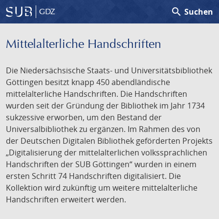
search
Suchen
GDZ
Mittelalterliche Handschriften
Die Niedersächsische Staats- und Universitätsbibliothek
Göttingen besitzt knapp 450 abendländische
mittelalterliche Handschriften. Die Handschriften
wurden seit der Gründung der Bibliothek im Jahr 1734
sukzessive erworben, um den Bestand der
Universalbibliothek zu ergänzen. Im Rahmen des von
der Deutschen Digitalen Bibliothek geförderten Projekts
„Digitalisierung der mittelalterlichen volkssprachlichen
Handschriften der SUB Göttingen“ wurden in einem
ersten Schritt 74 Handschriften digitalisiert. Die
Kollektion wird zukünftig um weitere mittelalterliche
Handschriften erweitert werden.