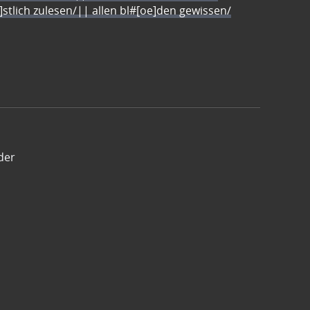
e]stlich zulesen/|| allen bl#[oe]den gewissen/
der