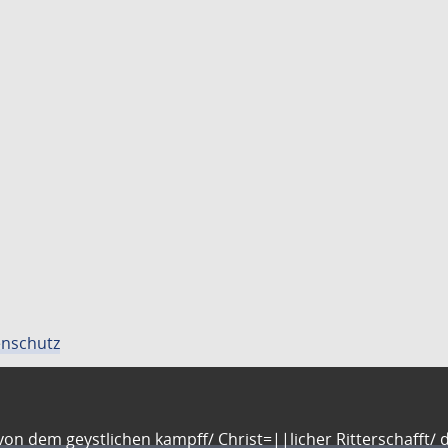
nschutz
n dem geystlichen kampff/ Christ=||licher Ritterschafft/ da