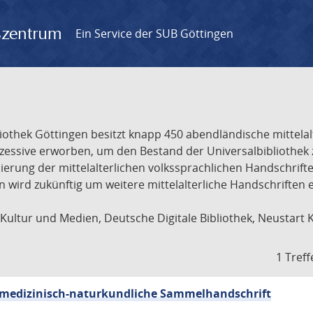
gszentrum
Ein Service der SUB Göttingen
liothek Göttingen besitzt knapp 450 abendländische mittela
ukzessive erworben, um den Bestand der Universalbibliothe
lisierung der mittelalterlichen volkssprachlichen Handschri
ion wird zukünftig um weitere mittelalterliche Handschriften
ultur und Medien, Deutsche Digitale Bibliothek, Neustart 
1 Treff
sch-medizinisch-naturkundliche Sammelhandschrift