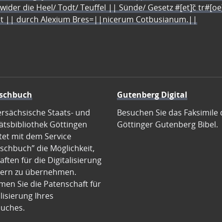
 wider die Heel/ Todt/ Teuffel || Sünde/ Gesetz #[et]c̃ tr#[o
let || durch Alexium Bres=||nicerum Cotbusianum.||
schbuch
Gutenberg Digital
ersächsische Staats- und
Besuchen Sie das Faksimile 
ätsbibliothek Göttingen
Göttinger Gutenberg Bibel.
tet mit dem Service
schbuch” die Möglichkeit,
ften für die Digitalisierung
ern zu übernehmen.
en Sie die Patenschaft für
alisierung Ihres
uches.