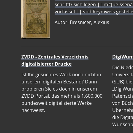
schrifft/ sich legen || m#[ue]ssen/
vorfasset || vnd Reymweis gestel
Autor: Bresnicer, Alexius
ZVDD - Zentrales Verzeichnis
DigiWun
digitalisierter Drucke
Die Nied
Ist Ihr gesuchtes Werk noch nicht in
Universit
unserem digitalen Bestand? Dann
(SUB) bie
probieren Sie es doch in unserem
„DigiWun
ZVDD Portal, das mehr als 1.600.000
Patenscha
bundesweit digitalisierte Werke
von Büch
nachweist.
Übernehm
die Digit
Wunschb