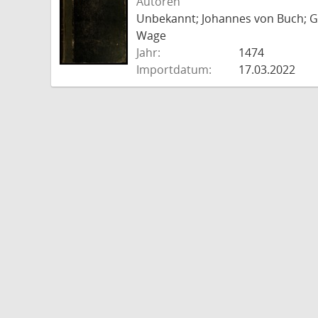
Autoren
Unbekannt; Johannes von Buch; Go
Wage
Jahr:
1474
Importdatum:
17.03.2022