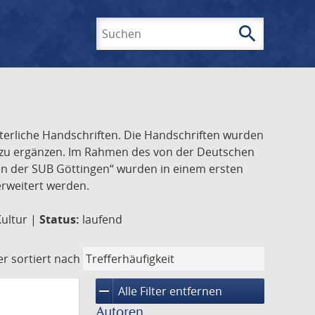
search
Suchen
lterliche Handschriften. Die Handschriften wurden
k zu ergänzen. Im Rahmen des von der Deutschen
ften der SUB Göttingen“ wurden in einem ersten
 erweitert werden.
Kultur |
Status:
laufend
er
sortiert nach
remove
Alle Filter entfernen
Autoren