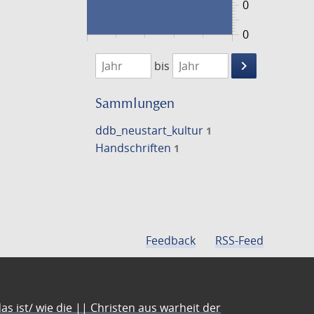
0
0
1474
1475
keyboard_arrow_right
bis
Suche
einschränke
Sammlungen
ddb_neustart_kultur
1
Handschriften
1
Feedback
RSS-Feed
s ist/ wie die || Christen aus warheit der