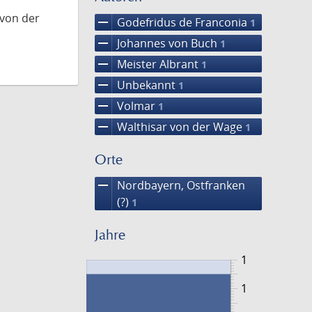
 von der
remove
Godefridus de Franconia
1
remove
Johannes von Buch
1
remove
Meister Albrant
1
remove
Unbekannt
1
remove
Volmar
1
remove
Walthisar von der Wage
1
Orte
remove
Nordbayern, Ostfranken
(?)
1
Jahre
1
1