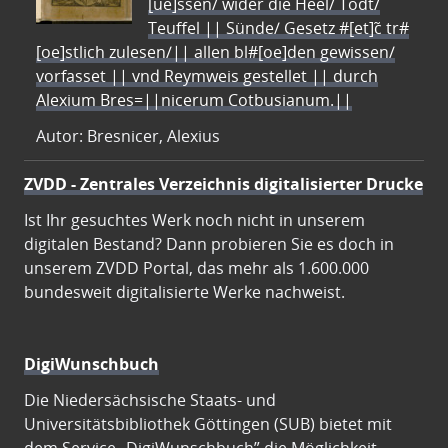
[ue]ssen/ wider die Heel/ Todt/
Teuffel || Sünde/ Gesetz #[et]c̃ tr#
[oe]stlich zulesen/|| allen bl#[oe]den gewissen/
vorfasset || vnd Reymweis gestellet || durch
Alexium Bres=||nicerum Cotbusianum.||
Autor: Bresnicer, Alexius
ZVDD - Zentrales Verzeichnis digitalisierter Drucke
Ist Ihr gesuchtes Werk noch nicht in unserem
digitalen Bestand? Dann probieren Sie es doch in
unserem ZVDD Portal, das mehr als 1.600.000
bundesweit digitalisierte Werke nachweist.
DigiWunschbuch
Die Niedersächsische Staats- und
Universitätsbibliothek Göttingen (SUB) bietet mit