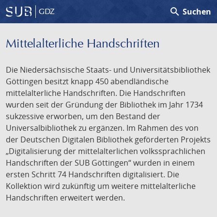
search
Suchen
GDZ
Mittelalterliche Handschriften
Die Niedersächsische Staats- und Universitätsbibliothek
Göttingen besitzt knapp 450 abendländische
mittelalterliche Handschriften. Die Handschriften
wurden seit der Gründung der Bibliothek im Jahr 1734
sukzessive erworben, um den Bestand der
Universalbibliothek zu ergänzen. Im Rahmen des von
der Deutschen Digitalen Bibliothek geförderten Projekts
„Digitalisierung der mittelalterlichen volkssprachlichen
Handschriften der SUB Göttingen“ wurden in einem
ersten Schritt 74 Handschriften digitalisiert. Die
Kollektion wird zukünftig um weitere mittelalterliche
Handschriften erweitert werden.