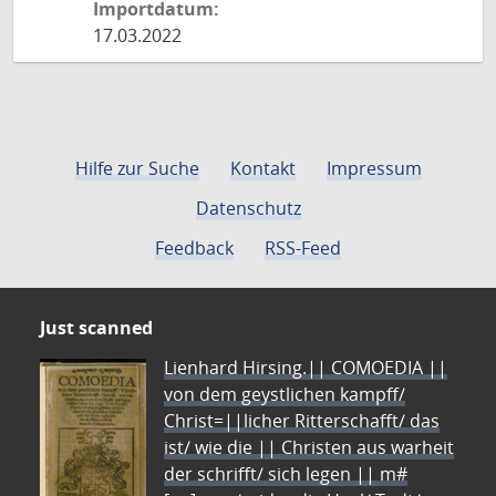
Importdatum:
17.03.2022
Hilfe zur Suche
Kontakt
Impressum
Datenschutz
Feedback
RSS-Feed
Just scanned
Lienhard Hirsing.|| COMOEDIA ||
von dem geystlichen kampff/
Christ=||licher Ritterschafft/ das
ist/ wie die || Christen aus warheit
der schrifft/ sich legen || m#