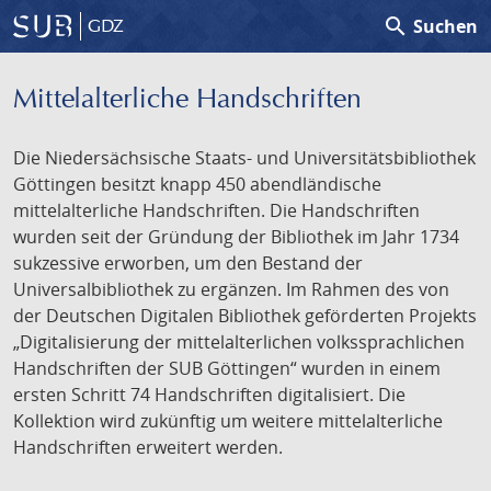
search
Suchen
GDZ
Mittelalterliche Handschriften
Die Niedersächsische Staats- und Universitätsbibliothek
Göttingen besitzt knapp 450 abendländische
mittelalterliche Handschriften. Die Handschriften
wurden seit der Gründung der Bibliothek im Jahr 1734
sukzessive erworben, um den Bestand der
Universalbibliothek zu ergänzen. Im Rahmen des von
der Deutschen Digitalen Bibliothek geförderten Projekts
„Digitalisierung der mittelalterlichen volkssprachlichen
Handschriften der SUB Göttingen“ wurden in einem
ersten Schritt 74 Handschriften digitalisiert. Die
Kollektion wird zukünftig um weitere mittelalterliche
Handschriften erweitert werden.