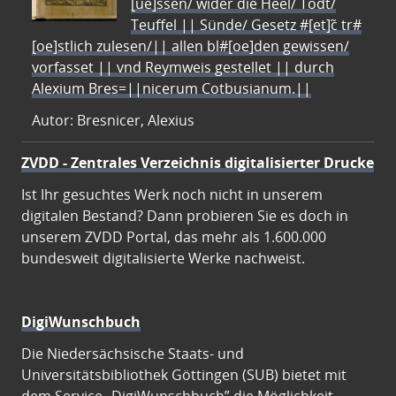
[ue]ssen/ wider die Heel/ Todt/
Teuffel || Sünde/ Gesetz #[et]c̃ tr#
[oe]stlich zulesen/|| allen bl#[oe]den gewissen/
vorfasset || vnd Reymweis gestellet || durch
Alexium Bres=||nicerum Cotbusianum.||
Autor: Bresnicer, Alexius
ZVDD - Zentrales Verzeichnis digitalisierter Drucke
Ist Ihr gesuchtes Werk noch nicht in unserem
digitalen Bestand? Dann probieren Sie es doch in
unserem ZVDD Portal, das mehr als 1.600.000
bundesweit digitalisierte Werke nachweist.
DigiWunschbuch
Die Niedersächsische Staats- und
Universitätsbibliothek Göttingen (SUB) bietet mit