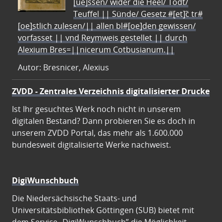
[ue]ssen/ wider die Heel/ Todt/
Teuffel || Sünde/ Gesetz #[et]c̃ tr#
[oe]stlich zulesen/|| allen bl#[oe]den gewissen/
vorfasset || vnd Reymweis gestellet || durch
Alexium Bres=||nicerum Cotbusianum.||
Autor: Bresnicer, Alexius
ZVDD - Zentrales Verzeichnis digitalisierter Drucke
Ist Ihr gesuchtes Werk noch nicht in unserem
digitalen Bestand? Dann probieren Sie es doch in
unserem ZVDD Portal, das mehr als 1.600.000
bundesweit digitalisierte Werke nachweist.
DigiWunschbuch
Die Niedersächsische Staats- und
Universitätsbibliothek Göttingen (SUB) bietet mit