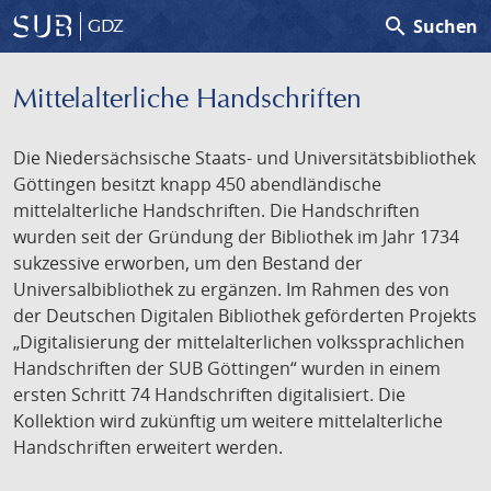
search
Suchen
GDZ
Mittelalterliche Handschriften
Die Niedersächsische Staats- und Universitätsbibliothek
Göttingen besitzt knapp 450 abendländische
mittelalterliche Handschriften. Die Handschriften
wurden seit der Gründung der Bibliothek im Jahr 1734
sukzessive erworben, um den Bestand der
Universalbibliothek zu ergänzen. Im Rahmen des von
der Deutschen Digitalen Bibliothek geförderten Projekts
„Digitalisierung der mittelalterlichen volkssprachlichen
Handschriften der SUB Göttingen“ wurden in einem
ersten Schritt 74 Handschriften digitalisiert. Die
Kollektion wird zukünftig um weitere mittelalterliche
Handschriften erweitert werden.