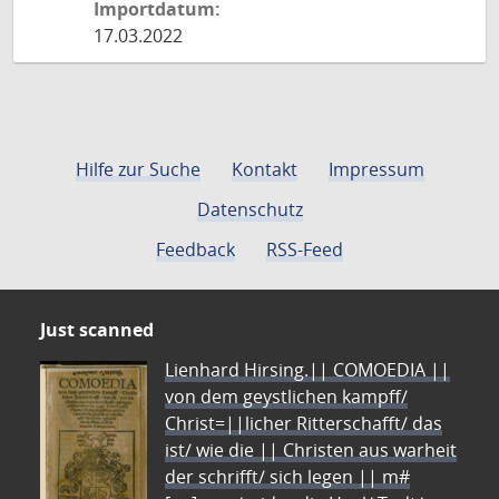
Importdatum:
17.03.2022
Hilfe zur Suche
Kontakt
Impressum
Datenschutz
Feedback
RSS-Feed
Just scanned
Lienhard Hirsing.|| COMOEDIA ||
von dem geystlichen kampff/
Christ=||licher Ritterschafft/ das
ist/ wie die || Christen aus warheit
der schrifft/ sich legen || m#