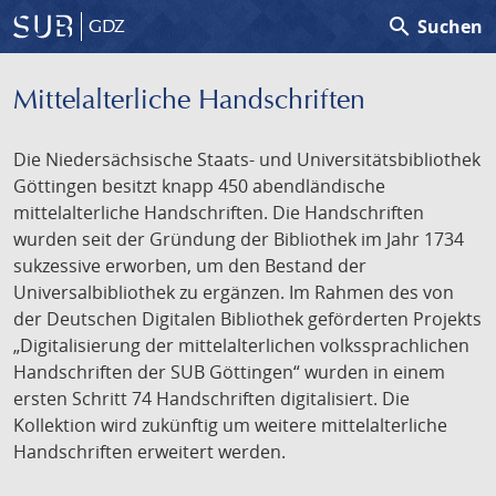
search
Suchen
GDZ
Mittelalterliche Handschriften
Die Niedersächsische Staats- und Universitätsbibliothek
Göttingen besitzt knapp 450 abendländische
mittelalterliche Handschriften. Die Handschriften
wurden seit der Gründung der Bibliothek im Jahr 1734
sukzessive erworben, um den Bestand der
Universalbibliothek zu ergänzen. Im Rahmen des von
der Deutschen Digitalen Bibliothek geförderten Projekts
„Digitalisierung der mittelalterlichen volkssprachlichen
Handschriften der SUB Göttingen“ wurden in einem
ersten Schritt 74 Handschriften digitalisiert. Die
Kollektion wird zukünftig um weitere mittelalterliche
Handschriften erweitert werden.