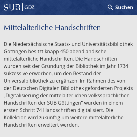
search
Suchen
GDZ
Mittelalterliche Handschriften
Die Niedersächsische Staats- und Universitätsbibliothek
Göttingen besitzt knapp 450 abendländische
mittelalterliche Handschriften. Die Handschriften
wurden seit der Gründung der Bibliothek im Jahr 1734
sukzessive erworben, um den Bestand der
Universalbibliothek zu ergänzen. Im Rahmen des von
der Deutschen Digitalen Bibliothek geförderten Projekts
„Digitalisierung der mittelalterlichen volkssprachlichen
Handschriften der SUB Göttingen“ wurden in einem
ersten Schritt 74 Handschriften digitalisiert. Die
Kollektion wird zukünftig um weitere mittelalterliche
Handschriften erweitert werden.