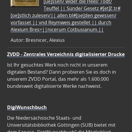
[ue]ssen/ wider die Heel/ Todt/
Teuffel || Sünde/ Gesetz #[et]c̃ tr#
[oe]stlich zulesen/|| allen bl#[oe]den gewissen/
vorfasset || vnd Reymweis gestellet || durch
Alexium Bres=||nicerum Cotbusianum.||
Autor: Bresnicer, Alexius
ZVDD - Zentrales Verzeichnis digitalisierter Drucke
Ist Ihr gesuchtes Werk noch nicht in unserem
digitalen Bestand? Dann probieren Sie es doch in
unserem ZVDD Portal, das mehr als 1.600.000
bundesweit digitalisierte Werke nachweist.
DigiWunschbuch
Die Niedersächsische Staats- und
Universitätsbibliothek Göttingen (SUB) bietet mit