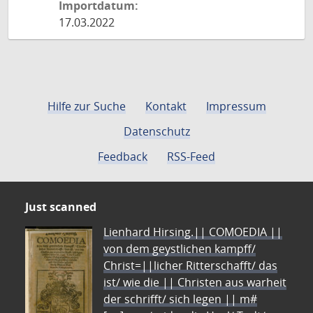
Importdatum:
17.03.2022
Hilfe zur Suche
Kontakt
Impressum
Datenschutz
Feedback
RSS-Feed
Just scanned
Lienhard Hirsing.|| COMOEDIA ||
von dem geystlichen kampff/
Christ=||licher Ritterschafft/ das
ist/ wie die || Christen aus warheit
der schrifft/ sich legen || m#