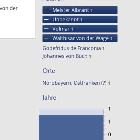
 von der
remove
Meister Albrant
1
remove
Unbekannt
1
remove
Volmar
1
remove
Walthisar von der Wage
1
Godefridus de Franconia
1
Johannes von Buch
1
Orte
Nordbayern, Ostfranken (?)
1
Jahre
1
1
0