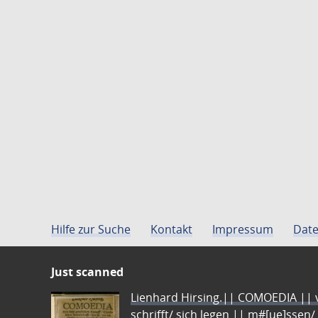
Hilfe zur Suche
Kontakt
Impressum
Date
Just scanned
Lienhard Hirsing.|| COMOEDIA || vo
schrifft/ sich legen || m#[ue]ssen/