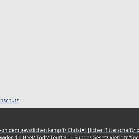
nschutz
n dem geystlichen kampff/ Christ=||licher Ritterschafft/ da
 wider die Heel/ Todt/ Teuffel || Sünde/ Gesetz #[et]c̃ tr#[o