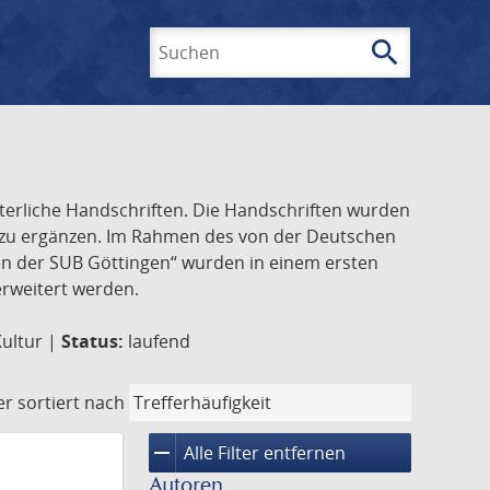
search
Suchen
lterliche Handschriften. Die Handschriften wurden
k zu ergänzen. Im Rahmen des von der Deutschen
ften der SUB Göttingen“ wurden in einem ersten
 erweitert werden.
Kultur |
Status:
laufend
er
sortiert nach
remove
Alle Filter entfernen
Autoren