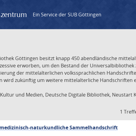
gszentrum
Ein Service der SUB Göttingen
liothek Göttingen besitzt knapp 450 abendländische mittela
ukzessive erworben, um den Bestand der Universalbibliothe
lisierung der mittelalterlichen volkssprachlichen Handschri
ion wird zukünftig um weitere mittelalterliche Handschriften
ultur und Medien, Deutsche Digitale Bibliothek, Neustart 
1 Treff
sch-medizinisch-naturkundliche Sammelhandschrift