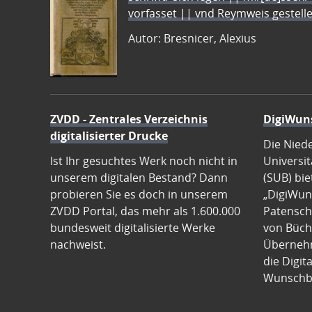
vorfasset || vnd Reymweis gestel
Autor: Bresnicer, Alexius
ZVDD - Zentrales Verzeichnis
DigiWun
digitalisierter Drucke
Die Nied
Ist Ihr gesuchtes Werk noch nicht in
Universit
unserem digitalen Bestand? Dann
(SUB) bie
probieren Sie es doch in unserem
„DigiWun
ZVDD Portal, das mehr als 1.600.000
Patenscha
bundesweit digitalisierte Werke
von Büch
nachweist.
Übernehm
die Digit
Wunschb