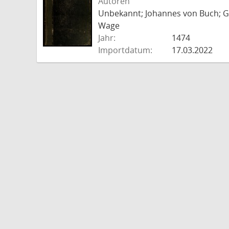
Autoren
Unbekannt; Johannes von Buch; Go
Wage
Jahr:
1474
Importdatum:
17.03.2022