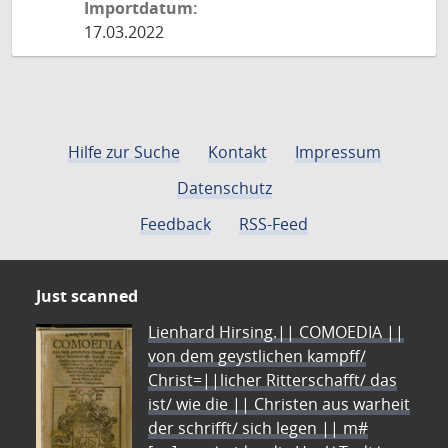
Importdatum:
17.03.2022
Hilfe zur Suche
Kontakt
Impressum
Datenschutz
Feedback
RSS-Feed
Just scanned
Lienhard Hirsing.|| COMOEDIA ||
von dem geystlichen kampff/
Christ=||licher Ritterschafft/ das
ist/ wie die || Christen aus warheit
der schrifft/ sich legen || m#