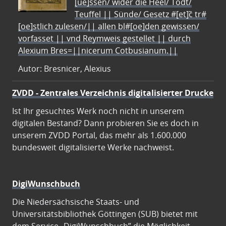
[ue]ssen/ wider die Heel/ Todt/
Teuffel || Sünde/ Gesetz #[et]c̃ tr#
[oe]stlich zulesen/|| allen bl#[oe]den gewissen/
vorfasset || vnd Reymweis gestellet || durch
Alexium Bres=||nicerum Cotbusianum.||
Autor: Bresnicer, Alexius
ZVDD - Zentrales Verzeichnis digitalisierter Drucke
Ist Ihr gesuchtes Werk noch nicht in unserem
digitalen Bestand? Dann probieren Sie es doch in
unserem ZVDD Portal, das mehr als 1.600.000
bundesweit digitalisierte Werke nachweist.
DigiWunschbuch
Die Niedersächsische Staats- und
Universitätsbibliothek Göttingen (SUB) bietet mit