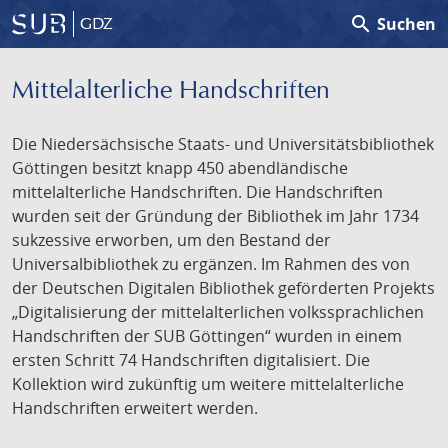
search
Suchen
GDZ
Mittelalterliche Handschriften
Die Niedersächsische Staats- und Universitätsbibliothek
Göttingen besitzt knapp 450 abendländische
mittelalterliche Handschriften. Die Handschriften
wurden seit der Gründung der Bibliothek im Jahr 1734
sukzessive erworben, um den Bestand der
Universalbibliothek zu ergänzen. Im Rahmen des von
der Deutschen Digitalen Bibliothek geförderten Projekts
„Digitalisierung der mittelalterlichen volkssprachlichen
Handschriften der SUB Göttingen“ wurden in einem
ersten Schritt 74 Handschriften digitalisiert. Die
Kollektion wird zukünftig um weitere mittelalterliche
Handschriften erweitert werden.