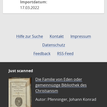
Importdatum:
17.03.2022
Hilfe zur Suche
Kontakt
Impressum
Datenschutz
Feedback
RSS-Feed
Just scanned
Die Familie von Eden oder
gemeinnüzige Bibliothek des
Christianism
Autor: Pfenninger, Johann Konrad