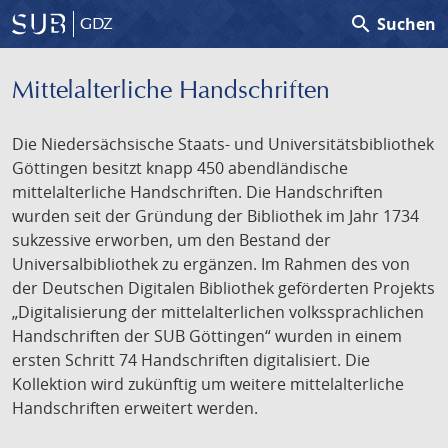
search
Suchen
GDZ
Mittelalterliche Handschriften
Die Niedersächsische Staats- und Universitätsbibliothek
Göttingen besitzt knapp 450 abendländische
mittelalterliche Handschriften. Die Handschriften
wurden seit der Gründung der Bibliothek im Jahr 1734
sukzessive erworben, um den Bestand der
Universalbibliothek zu ergänzen. Im Rahmen des von
der Deutschen Digitalen Bibliothek geförderten Projekts
„Digitalisierung der mittelalterlichen volkssprachlichen
Handschriften der SUB Göttingen“ wurden in einem
ersten Schritt 74 Handschriften digitalisiert. Die
Kollektion wird zukünftig um weitere mittelalterliche
Handschriften erweitert werden.