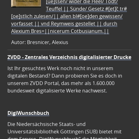
[ue]ssen/ wider die Heel/ Todt/
Teuffel || Sünde/ Gesetz #[et]c̃ tr#
[oe]stlich zulesen/|| allen bl#[oe]den gewissen/
vorfasset || vnd Reymweis gestellet || durch
Alexium Bres=||nicerum Cotbusianum.||
Autor: Bresnicer, Alexius
ZVDD - Zentrales Verzeichnis digitalisierter Drucke
Ist Ihr gesuchtes Werk noch nicht in unserem
digitalen Bestand? Dann probieren Sie es doch in
unserem ZVDD Portal, das mehr als 1.600.000
bundesweit digitalisierte Werke nachweist.
DigiWunschbuch
Die Niedersächsische Staats- und
Universitätsbibliothek Göttingen (SUB) bietet mit