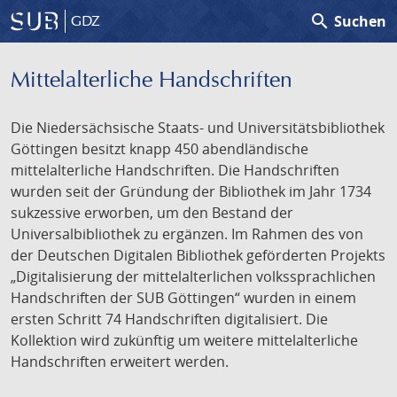
search
Suchen
GDZ
Mittelalterliche Handschriften
Die Niedersächsische Staats- und Universitätsbibliothek
Göttingen besitzt knapp 450 abendländische
mittelalterliche Handschriften. Die Handschriften
wurden seit der Gründung der Bibliothek im Jahr 1734
sukzessive erworben, um den Bestand der
Universalbibliothek zu ergänzen. Im Rahmen des von
der Deutschen Digitalen Bibliothek geförderten Projekts
„Digitalisierung der mittelalterlichen volkssprachlichen
Handschriften der SUB Göttingen“ wurden in einem
ersten Schritt 74 Handschriften digitalisiert. Die
Kollektion wird zukünftig um weitere mittelalterliche
Handschriften erweitert werden.