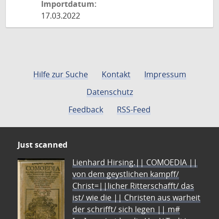
Importdatum:
17.03.2022
Hilfe zur Suche
Kontakt
Impressum
Datenschutz
Feedback
RSS-Feed
Just scanned
Lienhard Hirsing.|| COMOEDIA ||
von dem geystlichen kampff/
Christ=||licher Ritterschafft/ das
ist/ wie die || Christen aus warheit
der schrifft/ sich legen || m#