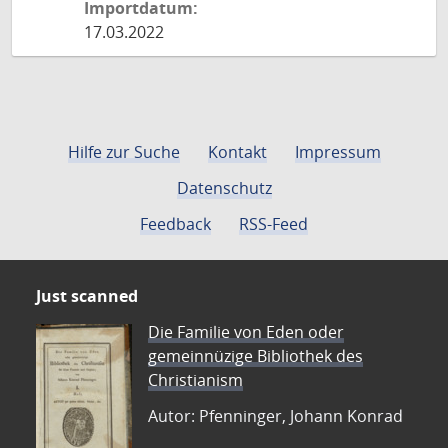
Importdatum:
17.03.2022
Hilfe zur Suche
Kontakt
Impressum
Datenschutz
Feedback
RSS-Feed
Just scanned
Die Familie von Eden oder
gemeinnüzige Bibliothek des
Christianism
Autor: Pfenninger, Johann Konrad