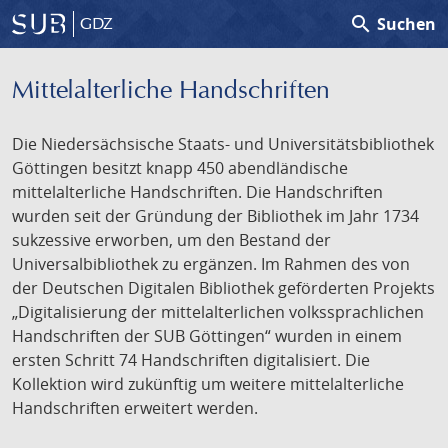
search
Suchen
GDZ
Mittelalterliche Handschriften
Die Niedersächsische Staats- und Universitätsbibliothek
Göttingen besitzt knapp 450 abendländische
mittelalterliche Handschriften. Die Handschriften
wurden seit der Gründung der Bibliothek im Jahr 1734
sukzessive erworben, um den Bestand der
Universalbibliothek zu ergänzen. Im Rahmen des von
der Deutschen Digitalen Bibliothek geförderten Projekts
„Digitalisierung der mittelalterlichen volkssprachlichen
Handschriften der SUB Göttingen“ wurden in einem
ersten Schritt 74 Handschriften digitalisiert. Die
Kollektion wird zukünftig um weitere mittelalterliche
Handschriften erweitert werden.