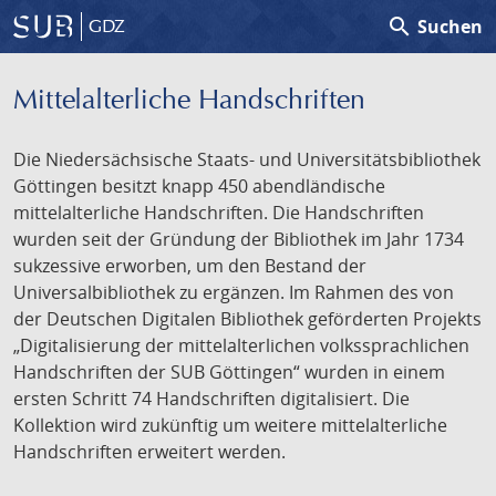
search
Suchen
GDZ
Mittelalterliche Handschriften
Die Niedersächsische Staats- und Universitätsbibliothek
Göttingen besitzt knapp 450 abendländische
mittelalterliche Handschriften. Die Handschriften
wurden seit der Gründung der Bibliothek im Jahr 1734
sukzessive erworben, um den Bestand der
Universalbibliothek zu ergänzen. Im Rahmen des von
der Deutschen Digitalen Bibliothek geförderten Projekts
„Digitalisierung der mittelalterlichen volkssprachlichen
Handschriften der SUB Göttingen“ wurden in einem
ersten Schritt 74 Handschriften digitalisiert. Die
Kollektion wird zukünftig um weitere mittelalterliche
Handschriften erweitert werden.