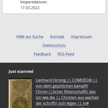
Importdatum:
17.03.2022
Hilfe zur Suche
Kontakt
Impressum
Datenschutz
Feedback
RSS-Feed
Just scanned
Lienhard Hirsing.|| COMOEDIA ||
von dem geystlichen kampff/
Christ=||licher Ritterschafft/ das
ist/ wie die || Christen aus warheit
der schrifft/ sich legen || m#