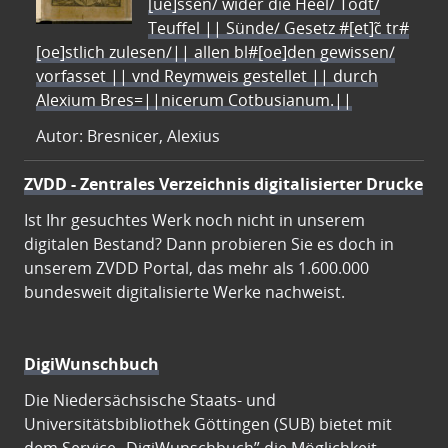
[ue]ssen/ wider die Heel/ Todt/
Teuffel || Sünde/ Gesetz #[et]c̃ tr#
[oe]stlich zulesen/|| allen bl#[oe]den gewissen/
vorfasset || vnd Reymweis gestellet || durch
Alexium Bres=||nicerum Cotbusianum.||
Autor: Bresnicer, Alexius
ZVDD - Zentrales Verzeichnis digitalisierter Drucke
Ist Ihr gesuchtes Werk noch nicht in unserem
digitalen Bestand? Dann probieren Sie es doch in
unserem ZVDD Portal, das mehr als 1.600.000
bundesweit digitalisierte Werke nachweist.
DigiWunschbuch
Die Niedersächsische Staats- und
Universitätsbibliothek Göttingen (SUB) bietet mit