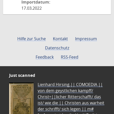
Importdatum:
17.03.2022
Hilfe zur Suche
Kontakt
Impressum
Datenschutz
Feedback
RSS-Feed
Just scanned
Lienhard Hirsing.|| COMOEDIA ||
von dem geystlichen kampff/
Christ=||licher Ritterschafft/ das
ist/ wie die || Christen aus warheit
der schrifft/ sich legen || m#