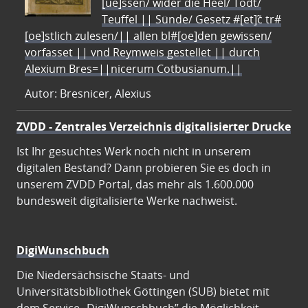
[ue]ssen/ wider die Heel/ Todt/
Teuffel || Sünde/ Gesetz #[et]c̃ tr#
[oe]stlich zulesen/|| allen bl#[oe]den gewissen/
vorfasset || vnd Reymweis gestellet || durch
Alexium Bres=||nicerum Cotbusianum.||
Autor: Bresnicer, Alexius
ZVDD - Zentrales Verzeichnis digitalisierter Drucke
Ist Ihr gesuchtes Werk noch nicht in unserem
digitalen Bestand? Dann probieren Sie es doch in
unserem ZVDD Portal, das mehr als 1.600.000
bundesweit digitalisierte Werke nachweist.
DigiWunschbuch
Die Niedersächsische Staats- und
Universitätsbibliothek Göttingen (SUB) bietet mit