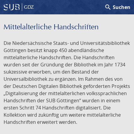
search
Suchen
GDZ
Mittelalterliche Handschriften
Die Niedersächsische Staats- und Universitätsbibliothek
Göttingen besitzt knapp 450 abendländische
mittelalterliche Handschriften. Die Handschriften
wurden seit der Gründung der Bibliothek im Jahr 1734
sukzessive erworben, um den Bestand der
Universalbibliothek zu ergänzen. Im Rahmen des von
der Deutschen Digitalen Bibliothek geförderten Projekts
„Digitalisierung der mittelalterlichen volkssprachlichen
Handschriften der SUB Göttingen“ wurden in einem
ersten Schritt 74 Handschriften digitalisiert. Die
Kollektion wird zukünftig um weitere mittelalterliche
Handschriften erweitert werden.