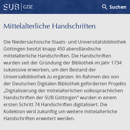
search
Suchen
GDZ
Mittelalterliche Handschriften
Die Niedersächsische Staats- und Universitätsbibliothek
Göttingen besitzt knapp 450 abendländische
mittelalterliche Handschriften. Die Handschriften
wurden seit der Gründung der Bibliothek im Jahr 1734
sukzessive erworben, um den Bestand der
Universalbibliothek zu ergänzen. Im Rahmen des von
der Deutschen Digitalen Bibliothek geförderten Projekts
„Digitalisierung der mittelalterlichen volkssprachlichen
Handschriften der SUB Göttingen“ wurden in einem
ersten Schritt 74 Handschriften digitalisiert. Die
Kollektion wird zukünftig um weitere mittelalterliche
Handschriften erweitert werden.