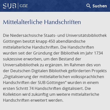
search
Suchen
GDZ
Mittelalterliche Handschriften
Die Niedersächsische Staats- und Universitätsbibliothek
Göttingen besitzt knapp 450 abendländische
mittelalterliche Handschriften. Die Handschriften
wurden seit der Gründung der Bibliothek im Jahr 1734
sukzessive erworben, um den Bestand der
Universalbibliothek zu ergänzen. Im Rahmen des von
der Deutschen Digitalen Bibliothek geförderten Projekts
„Digitalisierung der mittelalterlichen volkssprachlichen
Handschriften der SUB Göttingen“ wurden in einem
ersten Schritt 74 Handschriften digitalisiert. Die
Kollektion wird zukünftig um weitere mittelalterliche
Handschriften erweitert werden.