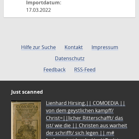
Importdatum:
17.03.2022
Hilfe zur Suche
Kontakt
Impressum
Datenschutz
Feedback
RSS-Feed
Just scanned
Lienhard Hirsing.|| COMOEDIA ||
von dem geystlichen kampff/
Christ=||licher Ritterschafft/ das
ist/ wie die || Christen aus warheit
der schrifft/ sich legen || m#