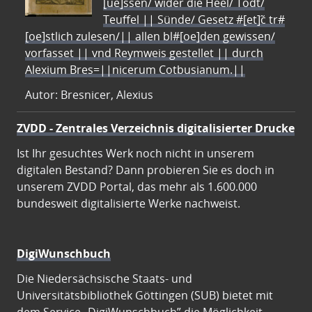
[ue]ssen/ wider die Heel/ Todt/
Teuffel || Sünde/ Gesetz #[et]c̃ tr#
[oe]stlich zulesen/|| allen bl#[oe]den gewissen/
vorfasset || vnd Reymweis gestellet || durch
Alexium Bres=||nicerum Cotbusianum.||
Autor: Bresnicer, Alexius
ZVDD - Zentrales Verzeichnis digitalisierter Drucke
Ist Ihr gesuchtes Werk noch nicht in unserem
digitalen Bestand? Dann probieren Sie es doch in
unserem ZVDD Portal, das mehr als 1.600.000
bundesweit digitalisierte Werke nachweist.
DigiWunschbuch
Die Niedersächsische Staats- und
Universitätsbibliothek Göttingen (SUB) bietet mit