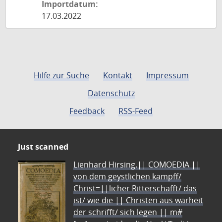
Importdatum:
17.03.2022
Hilfe zur Suche
Kontakt
Impressum
Datenschutz
Feedback
RSS-Feed
Just scanned
Lienhard Hirsing.|| COMOEDIA ||
von dem geystlichen kampff/
Christ=||licher Ritterschafft/ das
ist/ wie die || Christen aus warheit
der schrifft/ sich legen || m#