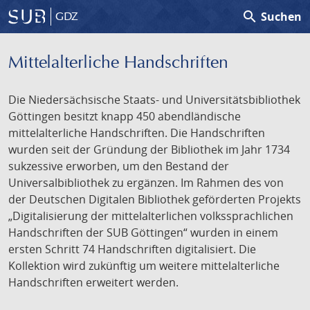
search
Suchen
GDZ
Mittelalterliche Handschriften
Die Niedersächsische Staats- und Universitätsbibliothek
Göttingen besitzt knapp 450 abendländische
mittelalterliche Handschriften. Die Handschriften
wurden seit der Gründung der Bibliothek im Jahr 1734
sukzessive erworben, um den Bestand der
Universalbibliothek zu ergänzen. Im Rahmen des von
der Deutschen Digitalen Bibliothek geförderten Projekts
„Digitalisierung der mittelalterlichen volkssprachlichen
Handschriften der SUB Göttingen“ wurden in einem
ersten Schritt 74 Handschriften digitalisiert. Die
Kollektion wird zukünftig um weitere mittelalterliche
Handschriften erweitert werden.