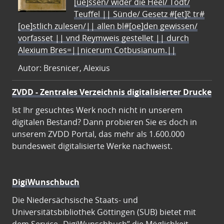
[ue]ssen/ wider die Heel/ Todt/
Teuffel || Sünde/ Gesetz #[et]c̃ tr#
[oe]stlich zulesen/|| allen bl#[oe]den gewissen/
vorfasset || vnd Reymweis gestellet || durch
Alexium Bres=||nicerum Cotbusianum.||
Autor: Bresnicer, Alexius
ZVDD - Zentrales Verzeichnis digitalisierter Drucke
Ist Ihr gesuchtes Werk noch nicht in unserem
digitalen Bestand? Dann probieren Sie es doch in
unserem ZVDD Portal, das mehr als 1.600.000
bundesweit digitalisierte Werke nachweist.
DigiWunschbuch
Die Niedersächsische Staats- und
Universitätsbibliothek Göttingen (SUB) bietet mit