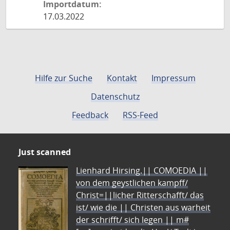
Importdatum:
17.03.2022
Hilfe zur Suche
Kontakt
Impressum
Datenschutz
Feedback
RSS-Feed
Just scanned
Lienhard Hirsing.|| COMOEDIA ||
von dem geystlichen kampff/
Christ=||licher Ritterschafft/ das
ist/ wie die || Christen aus warheit
der schrifft/ sich legen || m#