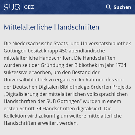
search
Suchen
GDZ
Mittelalterliche Handschriften
Die Niedersächsische Staats- und Universitätsbibliothek
Göttingen besitzt knapp 450 abendländische
mittelalterliche Handschriften. Die Handschriften
wurden seit der Gründung der Bibliothek im Jahr 1734
sukzessive erworben, um den Bestand der
Universalbibliothek zu ergänzen. Im Rahmen des von
der Deutschen Digitalen Bibliothek geförderten Projekts
„Digitalisierung der mittelalterlichen volkssprachlichen
Handschriften der SUB Göttingen“ wurden in einem
ersten Schritt 74 Handschriften digitalisiert. Die
Kollektion wird zukünftig um weitere mittelalterliche
Handschriften erweitert werden.