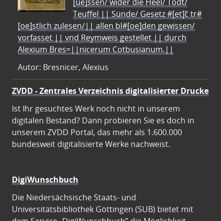
[ue]ssen/ wider die Heel/ Todt/
Teuffel || Sünde/ Gesetz #[et]c̃ tr#
[oe]stlich zulesen/|| allen bl#[oe]den gewissen/
vorfasset || vnd Reymweis gestellet || durch
Alexium Bres=||nicerum Cotbusianum.||
Autor: Bresnicer, Alexius
ZVDD - Zentrales Verzeichnis digitalisierter Drucke
Ist Ihr gesuchtes Werk noch nicht in unserem
digitalen Bestand? Dann probieren Sie es doch in
unserem ZVDD Portal, das mehr als 1.600.000
bundesweit digitalisierte Werke nachweist.
DigiWunschbuch
Die Niedersächsische Staats- und
Universitätsbibliothek Göttingen (SUB) bietet mit