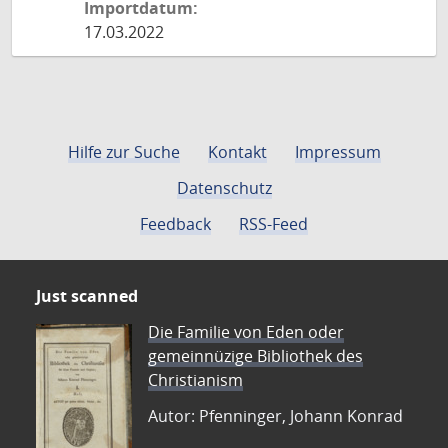
Importdatum:
17.03.2022
Hilfe zur Suche
Kontakt
Impressum
Datenschutz
Feedback
RSS-Feed
Just scanned
Die Familie von Eden oder
gemeinnüzige Bibliothek des
Christianism
Autor: Pfenninger, Johann Konrad