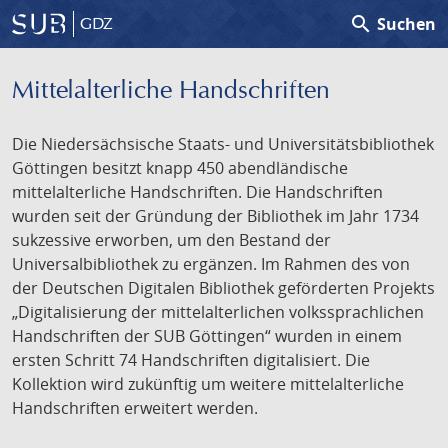
search
Suchen
GDZ
Mittelalterliche Handschriften
Die Niedersächsische Staats- und Universitätsbibliothek
Göttingen besitzt knapp 450 abendländische
mittelalterliche Handschriften. Die Handschriften
wurden seit der Gründung der Bibliothek im Jahr 1734
sukzessive erworben, um den Bestand der
Universalbibliothek zu ergänzen. Im Rahmen des von
der Deutschen Digitalen Bibliothek geförderten Projekts
„Digitalisierung der mittelalterlichen volkssprachlichen
Handschriften der SUB Göttingen“ wurden in einem
ersten Schritt 74 Handschriften digitalisiert. Die
Kollektion wird zukünftig um weitere mittelalterliche
Handschriften erweitert werden.