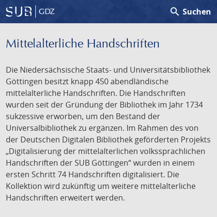
search
Suchen
GDZ
Mittelalterliche Handschriften
Die Niedersächsische Staats- und Universitätsbibliothek
Göttingen besitzt knapp 450 abendländische
mittelalterliche Handschriften. Die Handschriften
wurden seit der Gründung der Bibliothek im Jahr 1734
sukzessive erworben, um den Bestand der
Universalbibliothek zu ergänzen. Im Rahmen des von
der Deutschen Digitalen Bibliothek geförderten Projekts
„Digitalisierung der mittelalterlichen volkssprachlichen
Handschriften der SUB Göttingen“ wurden in einem
ersten Schritt 74 Handschriften digitalisiert. Die
Kollektion wird zukünftig um weitere mittelalterliche
Handschriften erweitert werden.