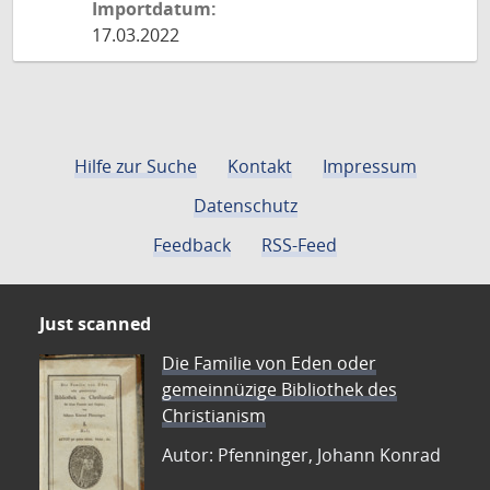
Importdatum:
17.03.2022
Hilfe zur Suche
Kontakt
Impressum
Datenschutz
Feedback
RSS-Feed
Just scanned
Die Familie von Eden oder
gemeinnüzige Bibliothek des
Christianism
Autor: Pfenninger, Johann Konrad