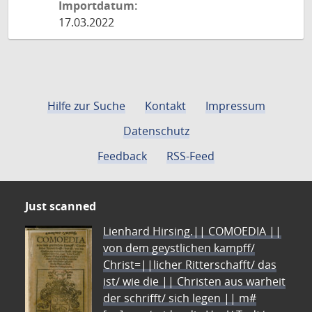
Importdatum:
17.03.2022
Hilfe zur Suche
Kontakt
Impressum
Datenschutz
Feedback
RSS-Feed
Just scanned
Lienhard Hirsing.|| COMOEDIA ||
von dem geystlichen kampff/
Christ=||licher Ritterschafft/ das
ist/ wie die || Christen aus warheit
der schrifft/ sich legen || m#