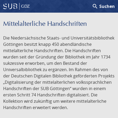
search
Suchen
GDZ
Mittelalterliche Handschriften
Die Niedersächsische Staats- und Universitätsbibliothek
Göttingen besitzt knapp 450 abendländische
mittelalterliche Handschriften. Die Handschriften
wurden seit der Gründung der Bibliothek im Jahr 1734
sukzessive erworben, um den Bestand der
Universalbibliothek zu ergänzen. Im Rahmen des von
der Deutschen Digitalen Bibliothek geförderten Projekts
„Digitalisierung der mittelalterlichen volkssprachlichen
Handschriften der SUB Göttingen“ wurden in einem
ersten Schritt 74 Handschriften digitalisiert. Die
Kollektion wird zukünftig um weitere mittelalterliche
Handschriften erweitert werden.