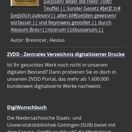
[ue]ssen/ wider die Heel/ Todt/
Teuffel || Sünde/ Gesetz #[et]c̃ tr#
[oe]stlich zulesen/|| allen bl#[oe]den gewissen/
vorfasset || vnd Reymweis gestellet || durch
Alexium Bres=||nicerum Cotbusianum.||
Autor: Bresnicer, Alexius
ZVDD - Zentrales Verzeichnis digitalisierter Drucke
Ist Ihr gesuchtes Werk noch nicht in unserem
digitalen Bestand? Dann probieren Sie es doch in
unserem ZVDD Portal, das mehr als 1.600.000
bundesweit digitalisierte Werke nachweist.
DigiWunschbuch
Die Niedersächsische Staats- und
Universitätsbibliothek Göttingen (SUB) bietet mit