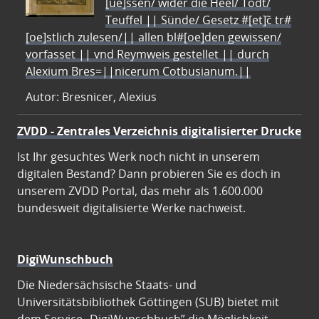
[ue]ssen/ wider die Heel/ Todt/
Teuffel || Sünde/ Gesetz #[et]c̃ tr#
[oe]stlich zulesen/|| allen bl#[oe]den gewissen/
vorfasset || vnd Reymweis gestellet || durch
Alexium Bres=||nicerum Cotbusianum.||
Autor: Bresnicer, Alexius
ZVDD - Zentrales Verzeichnis digitalisierter Drucke
Ist Ihr gesuchtes Werk noch nicht in unserem
digitalen Bestand? Dann probieren Sie es doch in
unserem ZVDD Portal, das mehr als 1.600.000
bundesweit digitalisierte Werke nachweist.
DigiWunschbuch
Die Niedersächsische Staats- und
Universitätsbibliothek Göttingen (SUB) bietet mit