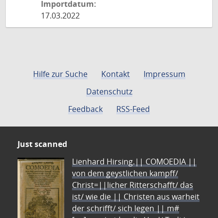
Importdatum:
17.03.2022
Hilfe zur Suche
Kontakt
Impressum
Datenschutz
Feedback
RSS-Feed
Just scanned
Lienhard Hirsing.|| COMOEDIA ||
von dem geystlichen kampff/
Christ=||licher Ritterschafft/ das
ist/ wie die || Christen aus warheit
der schrifft/ sich legen || m#