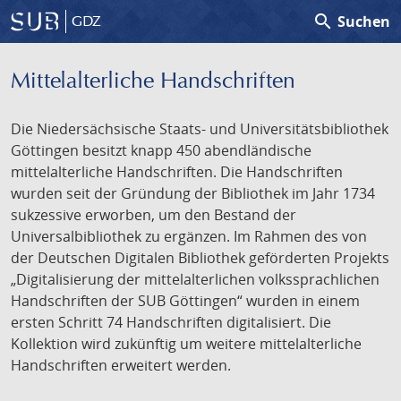
search
Suchen
GDZ
Mittelalterliche Handschriften
Die Niedersächsische Staats- und Universitätsbibliothek
Göttingen besitzt knapp 450 abendländische
mittelalterliche Handschriften. Die Handschriften
wurden seit der Gründung der Bibliothek im Jahr 1734
sukzessive erworben, um den Bestand der
Universalbibliothek zu ergänzen. Im Rahmen des von
der Deutschen Digitalen Bibliothek geförderten Projekts
„Digitalisierung der mittelalterlichen volkssprachlichen
Handschriften der SUB Göttingen“ wurden in einem
ersten Schritt 74 Handschriften digitalisiert. Die
Kollektion wird zukünftig um weitere mittelalterliche
Handschriften erweitert werden.