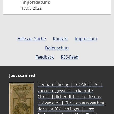
Importdatum:
17.03.2022
Hilfe zur Suche
Kontakt
Impressum
Datenschutz
Feedback
RSS-Feed
Just scanned
Lienhard Hirsing.|| COMOEDIA ||
von dem geystlichen kampff/
Christ=||licher Ritterschafft/ das
ist/ wie die || Christen aus warheit
der schrifft/ sich legen || m#