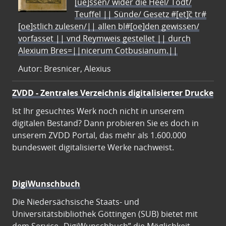
[ue]ssen/ wider die Heel/ Todt/
Teuffel || Sünde/ Gesetz #[et]c̃ tr#
[oe]stlich zulesen/|| allen bl#[oe]den gewissen/
vorfasset || vnd Reymweis gestellet || durch
Alexium Bres=||nicerum Cotbusianum.||
Autor: Bresnicer, Alexius
ZVDD - Zentrales Verzeichnis digitalisierter Drucke
Ist Ihr gesuchtes Werk noch nicht in unserem
digitalen Bestand? Dann probieren Sie es doch in
unserem ZVDD Portal, das mehr als 1.600.000
bundesweit digitalisierte Werke nachweist.
DigiWunschbuch
Die Niedersächsische Staats- und
Universitätsbibliothek Göttingen (SUB) bietet mit