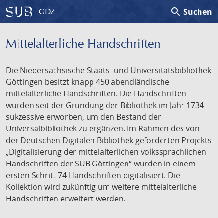
search
Suchen
GDZ
Mittelalterliche Handschriften
Die Niedersächsische Staats- und Universitätsbibliothek
Göttingen besitzt knapp 450 abendländische
mittelalterliche Handschriften. Die Handschriften
wurden seit der Gründung der Bibliothek im Jahr 1734
sukzessive erworben, um den Bestand der
Universalbibliothek zu ergänzen. Im Rahmen des von
der Deutschen Digitalen Bibliothek geförderten Projekts
„Digitalisierung der mittelalterlichen volkssprachlichen
Handschriften der SUB Göttingen“ wurden in einem
ersten Schritt 74 Handschriften digitalisiert. Die
Kollektion wird zukünftig um weitere mittelalterliche
Handschriften erweitert werden.