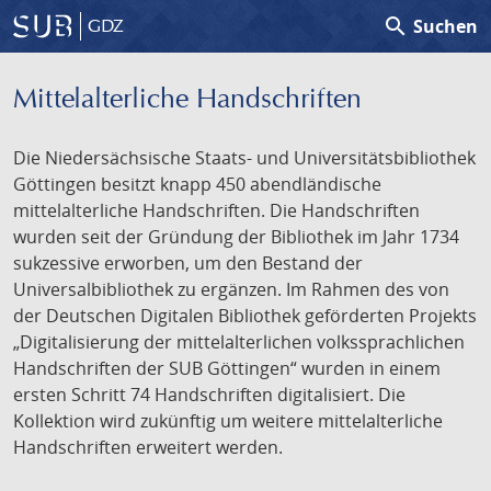
search
Suchen
GDZ
Mittelalterliche Handschriften
Die Niedersächsische Staats- und Universitätsbibliothek
Göttingen besitzt knapp 450 abendländische
mittelalterliche Handschriften. Die Handschriften
wurden seit der Gründung der Bibliothek im Jahr 1734
sukzessive erworben, um den Bestand der
Universalbibliothek zu ergänzen. Im Rahmen des von
der Deutschen Digitalen Bibliothek geförderten Projekts
„Digitalisierung der mittelalterlichen volkssprachlichen
Handschriften der SUB Göttingen“ wurden in einem
ersten Schritt 74 Handschriften digitalisiert. Die
Kollektion wird zukünftig um weitere mittelalterliche
Handschriften erweitert werden.