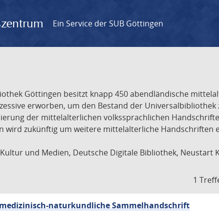
gszentrum
Ein Service der SUB Göttingen
liothek Göttingen besitzt knapp 450 abendländische mittela
ukzessive erworben, um den Bestand der Universalbibliothe
lisierung der mittelalterlichen volkssprachlichen Handschri
ion wird zukünftig um weitere mittelalterliche Handschriften
ultur und Medien, Deutsche Digitale Bibliothek, Neustart 
1 Treff
sch-medizinisch-naturkundliche Sammelhandschrift