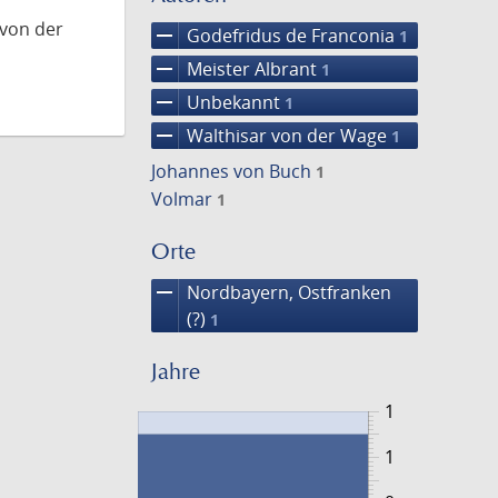
 von der
remove
Godefridus de Franconia
1
remove
Meister Albrant
1
remove
Unbekannt
1
remove
Walthisar von der Wage
1
Johannes von Buch
1
Volmar
1
Orte
remove
Nordbayern, Ostfranken
(?)
1
Jahre
1
1