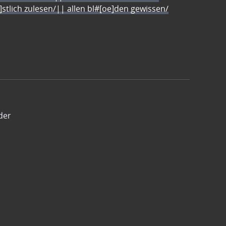
e]stlich zulesen/|| allen bl#[oe]den gewissen/
der