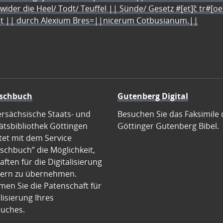
 wider die Heel/ Todt/ Teuffel || Sünde/ Gesetz #[et]c̃ tr#[o
let || durch Alexium Bres=||nicerum Cotbusianum.||
schbuch
Gutenberg Digital
ersächsische Staats- und
Besuchen Sie das Faksimile 
ätsbibliothek Göttingen
Göttinger Gutenberg Bibel.
tet mit dem Service
schbuch” die Möglichkeit,
ften für die Digitalisierung
ern zu übernehmen.
en Sie die Patenschaft für
alisierung Ihres
uches.