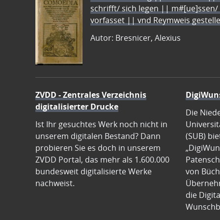
schrifft/ sich legen || m#[ue]ssen/
vorfasset || vnd Reymweis gestel
Autor: Bresnicer, Alexius
ZVDD - Zentrales Verzeichnis
DigiWun
digitalisierter Drucke
Die Nied
Ist Ihr gesuchtes Werk noch nicht in
Universit
unserem digitalen Bestand? Dann
(SUB) bie
probieren Sie es doch in unserem
„DigiWun
ZVDD Portal, das mehr als 1.600.000
Patenscha
bundesweit digitalisierte Werke
von Büch
nachweist.
Übernehm
die Digit
Wunschb