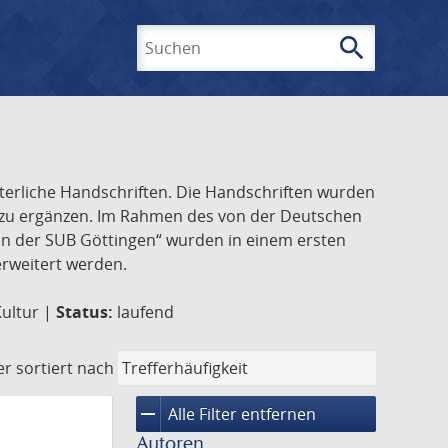
search
Suchen
lterliche Handschriften. Die Handschriften wurden
k zu ergänzen. Im Rahmen des von der Deutschen
ften der SUB Göttingen“ wurden in einem ersten
 erweitert werden.
Kultur |
Status:
laufend
er
sortiert nach
remove
Alle Filter entfernen
Autoren