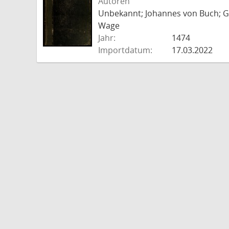
Autoren
Unbekannt; Johannes von Buch; Go
Wage
Jahr:
1474
Importdatum:
17.03.2022