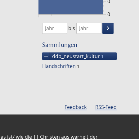
0
0
1474
1475
keyboard_arrow_right
bis
Suche
einschränke
Sammlungen
remove
ddb_neustart_kultur
1
Handschriften
1
Feedback
RSS-Feed
s ist/ wie die || Christen aus warheit der