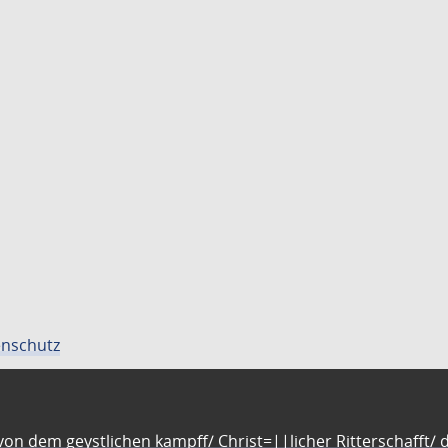
nschutz
n dem geystlichen kampff/ Christ=||licher Ritterschafft/ da