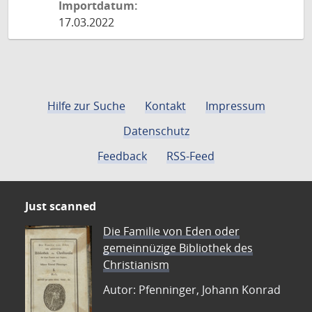
Importdatum:
17.03.2022
Hilfe zur Suche
Kontakt
Impressum
Datenschutz
Feedback
RSS-Feed
Just scanned
Die Familie von Eden oder
gemeinnüzige Bibliothek des
Christianism
Autor: Pfenninger, Johann Konrad