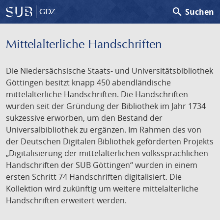
search
Suchen
GDZ
Mittelalterliche Handschriften
Die Niedersächsische Staats- und Universitätsbibliothek
Göttingen besitzt knapp 450 abendländische
mittelalterliche Handschriften. Die Handschriften
wurden seit der Gründung der Bibliothek im Jahr 1734
sukzessive erworben, um den Bestand der
Universalbibliothek zu ergänzen. Im Rahmen des von
der Deutschen Digitalen Bibliothek geförderten Projekts
„Digitalisierung der mittelalterlichen volkssprachlichen
Handschriften der SUB Göttingen“ wurden in einem
ersten Schritt 74 Handschriften digitalisiert. Die
Kollektion wird zukünftig um weitere mittelalterliche
Handschriften erweitert werden.