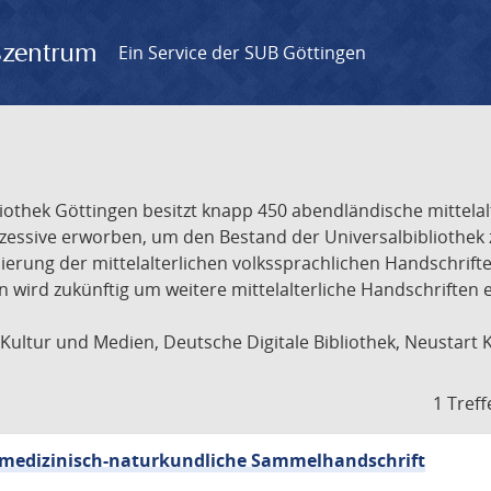
gszentrum
Ein Service der SUB Göttingen
liothek Göttingen besitzt knapp 450 abendländische mittela
ukzessive erworben, um den Bestand der Universalbibliothe
lisierung der mittelalterlichen volkssprachlichen Handschri
ion wird zukünftig um weitere mittelalterliche Handschriften
ultur und Medien, Deutsche Digitale Bibliothek, Neustart 
1 Treff
sch-medizinisch-naturkundliche Sammelhandschrift