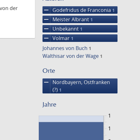
 von der
remove
Godefridus de Franconia
1
remove
Meister Albrant
1
remove
Unbekannt
1
remove
Volmar
1
Johannes von Buch
1
Walthisar von der Wage
1
Orte
remove
Nordbayern, Ostfranken
(?)
1
Jahre
1
1