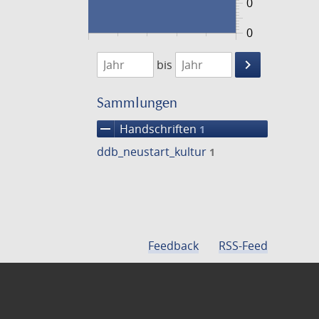
0
0
1474
1475
keyboard_arrow_right
bis
Suche
einschränke
Sammlungen
remove
Handschriften
1
ddb_neustart_kultur
1
Feedback
RSS-Feed