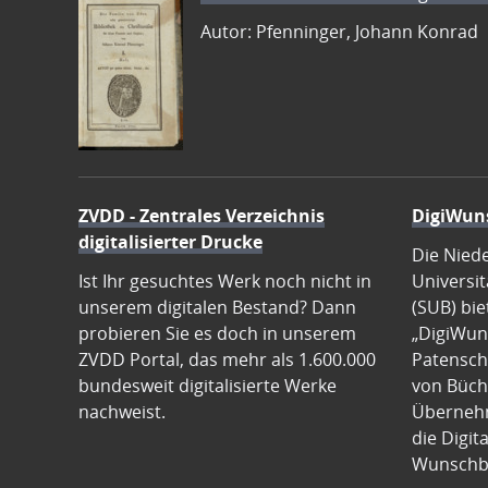
Autor: Pfenninger, Johann Konrad
ZVDD - Zentrales Verzeichnis
DigiWun
digitalisierter Drucke
Die Nied
Ist Ihr gesuchtes Werk noch nicht in
Universit
unserem digitalen Bestand? Dann
(SUB) bie
probieren Sie es doch in unserem
„DigiWun
ZVDD Portal, das mehr als 1.600.000
Patenscha
bundesweit digitalisierte Werke
von Büch
nachweist.
Übernehm
die Digit
Wunschb