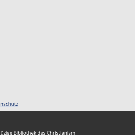
nschutz
üzige Bibliothek des Christianism