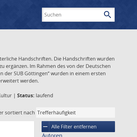
search
Suchen
lterliche Handschriften. Die Handschriften wurden
k zu ergänzen. Im Rahmen des von der Deutschen
ften der SUB Göttingen“ wurden in einem ersten
 erweitert werden.
Kultur |
Status:
laufend
er
sortiert nach
remove
Alle Filter entfernen
Autoren