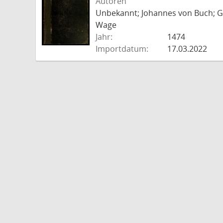
Autoren
Unbekannt; Johannes von Buch; Go
Wage
Jahr:
1474
Importdatum:
17.03.2022