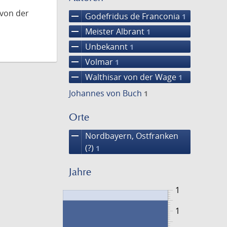
 von der
remove
Godefridus de Franconia
1
remove
Meister Albrant
1
remove
Unbekannt
1
remove
Volmar
1
remove
Walthisar von der Wage
1
Johannes von Buch
1
Orte
remove
Nordbayern, Ostfranken
(?)
1
Jahre
1
1