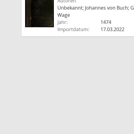
Autoren
Unbekannt; Johannes von Buch; Go
Wage
Jahr:
1474
Importdatum:
17.03.2022