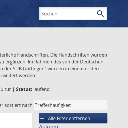
search
Suchen
lterliche Handschriften. Die Handschriften wurden
k zu ergänzen. Im Rahmen des von der Deutschen
ften der SUB Göttingen“ wurden in einem ersten
 erweitert werden.
Kultur |
Status:
laufend
er
sortiert nach
remove
Alle Filter entfernen
Autoren