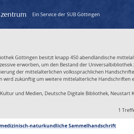
gszentrum
Ein Service der SUB Göttingen
liothek Göttingen besitzt knapp 450 abendländische mittela
ukzessive erworben, um den Bestand der Universalbibliothe
lisierung der mittelalterlichen volkssprachlichen Handschri
ion wird zukünftig um weitere mittelalterliche Handschriften
ultur und Medien, Deutsche Digitale Bibliothek, Neustart 
1 Treff
sch-medizinisch-naturkundliche Sammelhandschrift