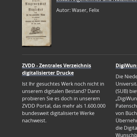
Autor: Waser, Felix
ZVDD - Zentrales Verzeichnis
DigiWun
digitalisierter Drucke
Die Nied
Ist Ihr gesuchtes Werk noch nicht in
Universit
unserem digitalen Bestand? Dann
(SUB) bie
probieren Sie es doch in unserem
„DigiWun
ZVDD Portal, das mehr als 1.600.000
Patenscha
bundesweit digitalisierte Werke
von Büch
nachweist.
Übernehm
die Digit
Wunschb