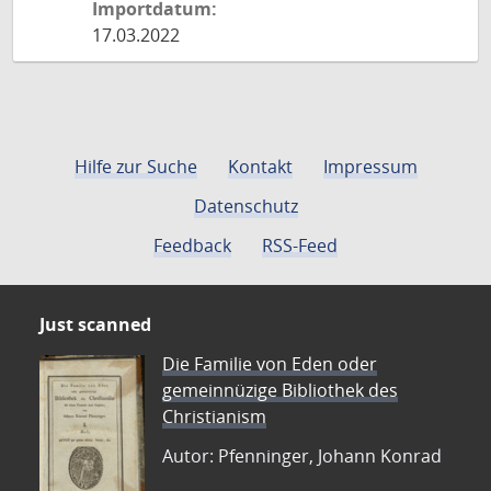
Importdatum:
17.03.2022
Hilfe zur Suche
Kontakt
Impressum
Datenschutz
Feedback
RSS-Feed
Just scanned
Die Familie von Eden oder
gemeinnüzige Bibliothek des
Christianism
Autor: Pfenninger, Johann Konrad