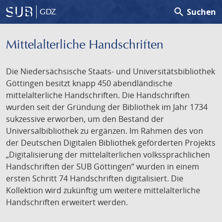
search
Suchen
GDZ
Mittelalterliche Handschriften
Die Niedersächsische Staats- und Universitätsbibliothek
Göttingen besitzt knapp 450 abendländische
mittelalterliche Handschriften. Die Handschriften
wurden seit der Gründung der Bibliothek im Jahr 1734
sukzessive erworben, um den Bestand der
Universalbibliothek zu ergänzen. Im Rahmen des von
der Deutschen Digitalen Bibliothek geförderten Projekts
„Digitalisierung der mittelalterlichen volkssprachlichen
Handschriften der SUB Göttingen“ wurden in einem
ersten Schritt 74 Handschriften digitalisiert. Die
Kollektion wird zukünftig um weitere mittelalterliche
Handschriften erweitert werden.