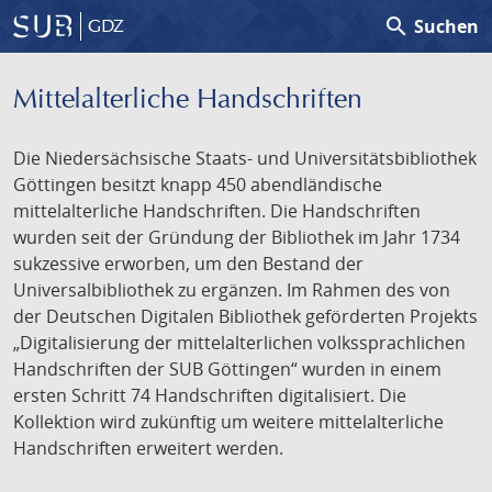
search
Suchen
GDZ
Mittelalterliche Handschriften
Die Niedersächsische Staats- und Universitätsbibliothek
Göttingen besitzt knapp 450 abendländische
mittelalterliche Handschriften. Die Handschriften
wurden seit der Gründung der Bibliothek im Jahr 1734
sukzessive erworben, um den Bestand der
Universalbibliothek zu ergänzen. Im Rahmen des von
der Deutschen Digitalen Bibliothek geförderten Projekts
„Digitalisierung der mittelalterlichen volkssprachlichen
Handschriften der SUB Göttingen“ wurden in einem
ersten Schritt 74 Handschriften digitalisiert. Die
Kollektion wird zukünftig um weitere mittelalterliche
Handschriften erweitert werden.