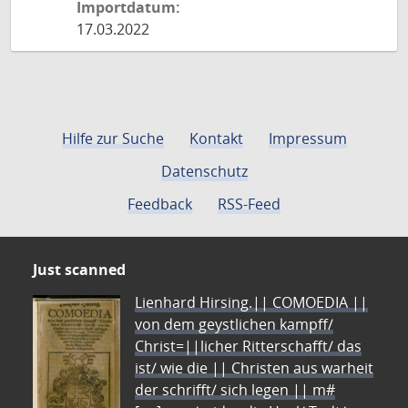
Importdatum:
17.03.2022
Hilfe zur Suche
Kontakt
Impressum
Datenschutz
Feedback
RSS-Feed
Just scanned
Lienhard Hirsing.|| COMOEDIA ||
von dem geystlichen kampff/
Christ=||licher Ritterschafft/ das
ist/ wie die || Christen aus warheit
der schrifft/ sich legen || m#