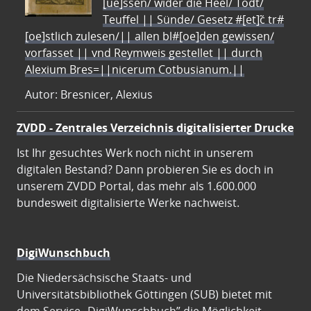
[ue]ssen/ wider die Heel/ Todt/
Teuffel || Sünde/ Gesetz #[et]c̃ tr#
[oe]stlich zulesen/|| allen bl#[oe]den gewissen/
vorfasset || vnd Reymweis gestellet || durch
Alexium Bres=||nicerum Cotbusianum.||
Autor: Bresnicer, Alexius
ZVDD - Zentrales Verzeichnis digitalisierter Drucke
Ist Ihr gesuchtes Werk noch nicht in unserem
digitalen Bestand? Dann probieren Sie es doch in
unserem ZVDD Portal, das mehr als 1.600.000
bundesweit digitalisierte Werke nachweist.
DigiWunschbuch
Die Niedersächsische Staats- und
Universitätsbibliothek Göttingen (SUB) bietet mit