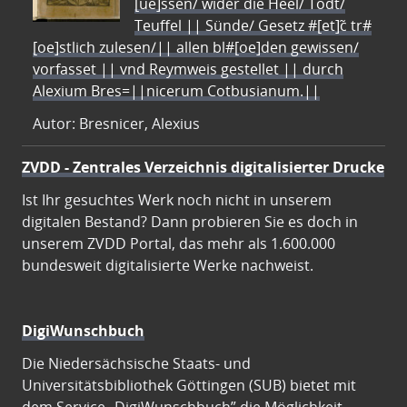
[ue]ssen/ wider die Heel/ Todt/
Teuffel || Sünde/ Gesetz #[et]c̃ tr#
[oe]stlich zulesen/|| allen bl#[oe]den gewissen/
vorfasset || vnd Reymweis gestellet || durch
Alexium Bres=||nicerum Cotbusianum.||
Autor: Bresnicer, Alexius
ZVDD - Zentrales Verzeichnis digitalisierter Drucke
Ist Ihr gesuchtes Werk noch nicht in unserem
digitalen Bestand? Dann probieren Sie es doch in
unserem ZVDD Portal, das mehr als 1.600.000
bundesweit digitalisierte Werke nachweist.
DigiWunschbuch
Die Niedersächsische Staats- und
Universitätsbibliothek Göttingen (SUB) bietet mit