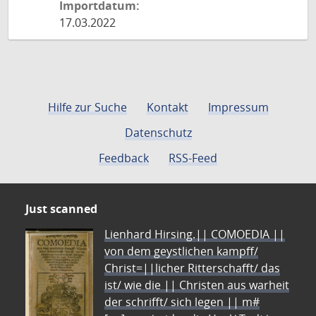
Importdatum:
17.03.2022
Hilfe zur Suche
Kontakt
Impressum
Datenschutz
Feedback
RSS-Feed
Just scanned
Lienhard Hirsing.|| COMOEDIA ||
von dem geystlichen kampff/
Christ=||licher Ritterschafft/ das
ist/ wie die || Christen aus warheit
der schrifft/ sich legen || m#