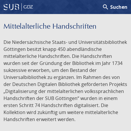
search
Suchen
GDZ
Mittelalterliche Handschriften
Die Niedersächsische Staats- und Universitätsbibliothek
Göttingen besitzt knapp 450 abendländische
mittelalterliche Handschriften. Die Handschriften
wurden seit der Gründung der Bibliothek im Jahr 1734
sukzessive erworben, um den Bestand der
Universalbibliothek zu ergänzen. Im Rahmen des von
der Deutschen Digitalen Bibliothek geförderten Projekts
„Digitalisierung der mittelalterlichen volkssprachlichen
Handschriften der SUB Göttingen“ wurden in einem
ersten Schritt 74 Handschriften digitalisiert. Die
Kollektion wird zukünftig um weitere mittelalterliche
Handschriften erweitert werden.