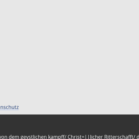
nschutz
n dem geystlichen kampff/ Christ=||licher Ritterschafft/ da