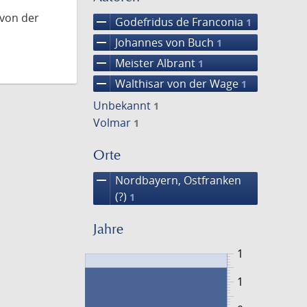
 von der
remove
Godefridus de Franconia
1
remove
Johannes von Buch
1
remove
Meister Albrant
1
remove
Walthisar von der Wage
1
Unbekannt
1
Volmar
1
Orte
remove
Nordbayern, Ostfranken
(?)
1
Jahre
1
1