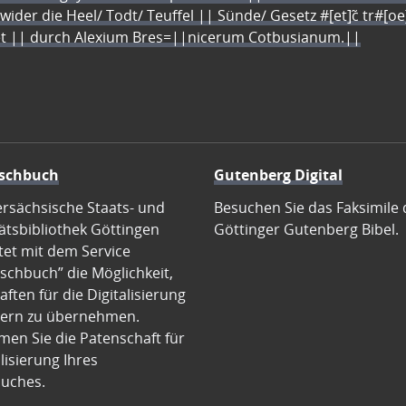
 wider die Heel/ Todt/ Teuffel || Sünde/ Gesetz #[et]c̃ tr#[o
let || durch Alexium Bres=||nicerum Cotbusianum.||
schbuch
Gutenberg Digital
ersächsische Staats- und
Besuchen Sie das Faksimile 
ätsbibliothek Göttingen
Göttinger Gutenberg Bibel.
tet mit dem Service
schbuch” die Möglichkeit,
ften für die Digitalisierung
ern zu übernehmen.
en Sie die Patenschaft für
alisierung Ihres
uches.