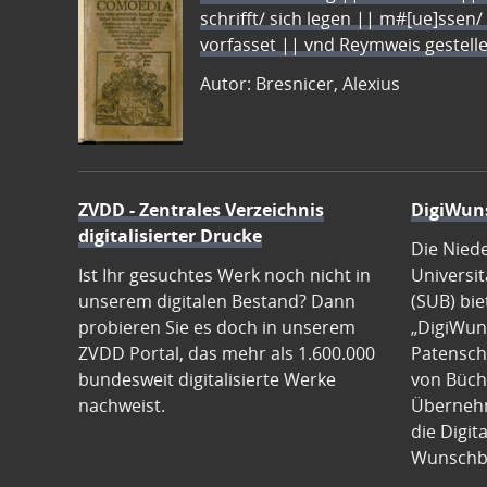
schrifft/ sich legen || m#[ue]ssen/
vorfasset || vnd Reymweis gestel
Autor: Bresnicer, Alexius
ZVDD - Zentrales Verzeichnis
DigiWun
digitalisierter Drucke
Die Nied
Ist Ihr gesuchtes Werk noch nicht in
Universit
unserem digitalen Bestand? Dann
(SUB) bie
probieren Sie es doch in unserem
„DigiWun
ZVDD Portal, das mehr als 1.600.000
Patenscha
bundesweit digitalisierte Werke
von Büch
nachweist.
Übernehm
die Digit
Wunschb