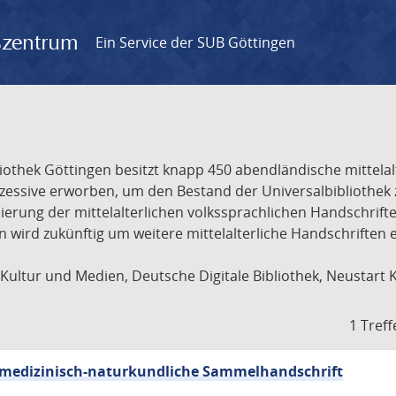
gszentrum
Ein Service der SUB Göttingen
liothek Göttingen besitzt knapp 450 abendländische mittela
ukzessive erworben, um den Bestand der Universalbibliothe
lisierung der mittelalterlichen volkssprachlichen Handschri
ion wird zukünftig um weitere mittelalterliche Handschriften
ultur und Medien, Deutsche Digitale Bibliothek, Neustart 
1 Treff
sch-medizinisch-naturkundliche Sammelhandschrift