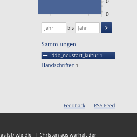
0
0
1474
1475
keyboard_arrow_right
bis
Suche
einschränke
Sammlungen
remove
ddb_neustart_kultur
1
Handschriften
1
Feedback
RSS-Feed
s ist/ wie die || Christen aus warheit der