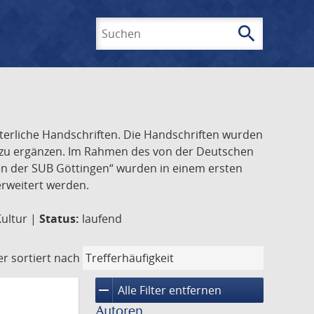
search
Suchen
lterliche Handschriften. Die Handschriften wurden
k zu ergänzen. Im Rahmen des von der Deutschen
ften der SUB Göttingen“ wurden in einem ersten
 erweitert werden.
Kultur |
Status:
laufend
er
sortiert nach
remove
Alle Filter entfernen
Autoren