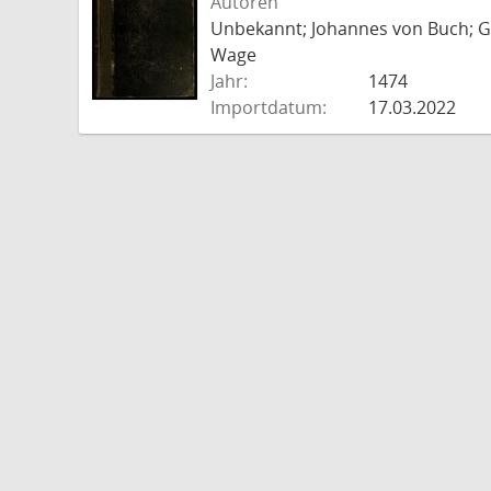
Autoren
Unbekannt; Johannes von Buch; Go
Wage
Jahr:
1474
Importdatum:
17.03.2022