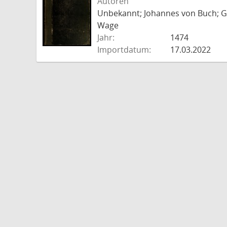
Autoren
Unbekannt; Johannes von Buch; Go
Wage
Jahr:
1474
Importdatum:
17.03.2022