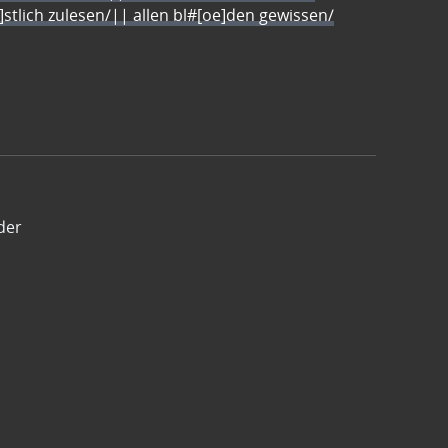
e]stlich zulesen/|| allen bl#[oe]den gewissen/
der