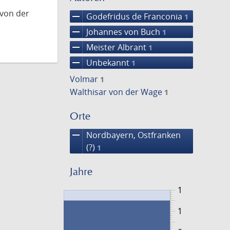
 von der
remove
Godefridus de Franconia
1
remove
Johannes von Buch
1
remove
Meister Albrant
1
remove
Unbekannt
1
Volmar
1
Walthisar von der Wage
1
Orte
remove
Nordbayern, Ostfranken
(?)
1
Jahre
1
1