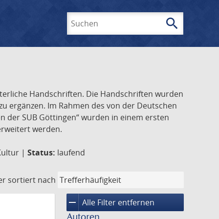
search
Suchen
lterliche Handschriften. Die Handschriften wurden
k zu ergänzen. Im Rahmen des von der Deutschen
ften der SUB Göttingen“ wurden in einem ersten
 erweitert werden.
Kultur |
Status:
laufend
er
sortiert nach
remove
Alle Filter entfernen
Autoren