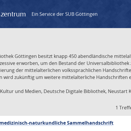
gszentrum
Ein Service der SUB Göttingen
liothek Göttingen besitzt knapp 450 abendländische mittela
ukzessive erworben, um den Bestand der Universalbibliothe
lisierung der mittelalterlichen volkssprachlichen Handschri
ion wird zukünftig um weitere mittelalterliche Handschriften
ultur und Medien, Deutsche Digitale Bibliothek, Neustart 
1 Treff
sch-medizinisch-naturkundliche Sammelhandschrift