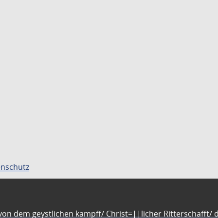
nschutz
n dem geystlichen kampff/ Christ=||licher Ritterschafft/ da