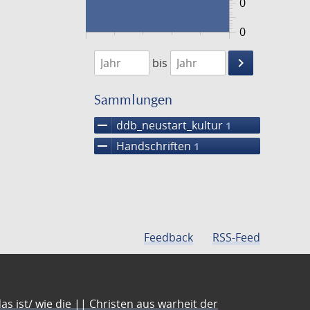
0
0
1474
1475
keyboard_arrow_right
bis
Suche
einschränke
Sammlungen
remove
ddb_neustart_kultur
1
remove
Handschriften
1
Feedback
RSS-Feed
s ist/ wie die || Christen aus warheit der