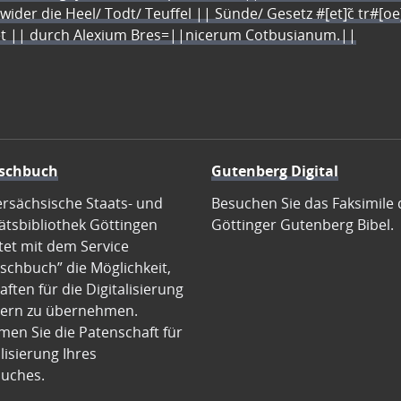
 wider die Heel/ Todt/ Teuffel || Sünde/ Gesetz #[et]c̃ tr#[o
let || durch Alexium Bres=||nicerum Cotbusianum.||
schbuch
Gutenberg Digital
ersächsische Staats- und
Besuchen Sie das Faksimile 
ätsbibliothek Göttingen
Göttinger Gutenberg Bibel.
tet mit dem Service
schbuch” die Möglichkeit,
ften für die Digitalisierung
ern zu übernehmen.
en Sie die Patenschaft für
alisierung Ihres
uches.