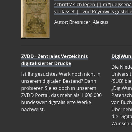
schrifft/ sich legen || m#[ue]ssen/
vorfasset || vnd Reymweis gestel
Autor: Bresnicer, Alexius
ZVDD - Zentrales Verzeichnis
DigiWun
digitalisierter Drucke
Die Nied
Ist Ihr gesuchtes Werk noch nicht in
Universit
unserem digitalen Bestand? Dann
(SUB) bie
probieren Sie es doch in unserem
„DigiWun
ZVDD Portal, das mehr als 1.600.000
Patenscha
bundesweit digitalisierte Werke
von Büch
nachweist.
Übernehm
die Digit
Wunschb