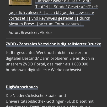
[ue]ssen/ wider die Heel/ Todt/
Teuffel || Sünde/ Gesetz #[et]c̃ tr#
[oe]stlich zulesen/|| allen bl#[oe]den gewissen/
vorfasset || vnd Reymweis gestellet || durch
Alexium Bres=||nicerum Cotbusianum.||
Autor: Bresnicer, Alexius
ZVDD - Zentrales Verzeichnis digitalisierter Drucke
Ist Ihr gesuchtes Werk noch nicht in unserem
digitalen Bestand? Dann probieren Sie es doch in
unserem ZVDD Portal, das mehr als 1.600.000
bundesweit digitalisierte Werke nachweist.
DigiWunschbuch
Die Niedersächsische Staats- und
Universitätsbibliothek Göttingen (SUB) bietet mit