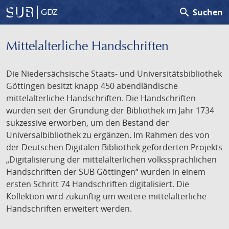
search
Suchen
GDZ
Mittelalterliche Handschriften
Die Niedersächsische Staats- und Universitätsbibliothek
Göttingen besitzt knapp 450 abendländische
mittelalterliche Handschriften. Die Handschriften
wurden seit der Gründung der Bibliothek im Jahr 1734
sukzessive erworben, um den Bestand der
Universalbibliothek zu ergänzen. Im Rahmen des von
der Deutschen Digitalen Bibliothek geförderten Projekts
„Digitalisierung der mittelalterlichen volkssprachlichen
Handschriften der SUB Göttingen“ wurden in einem
ersten Schritt 74 Handschriften digitalisiert. Die
Kollektion wird zukünftig um weitere mittelalterliche
Handschriften erweitert werden.