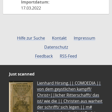
Importdatum:
17.03.2022
Hilfe zur Suche
Kontakt
Impressum
Datenschutz
Feedback
RSS-Feed
Just scanned
Lienhard Hirsing.|| COMOEDIA ||
von dem geystlichen kampff/
Christ=||licher Ritterschafft/ das
ist/ wie die || Christen aus warheit
der schrifft/ sich legen || m#