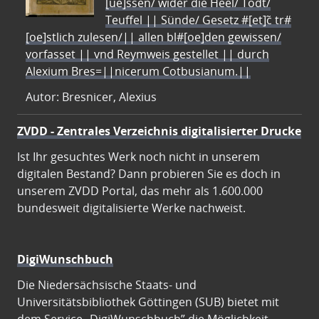
[ue]ssen/ wider die Heel/ Todt/
Teuffel || Sünde/ Gesetz #[et]c̃ tr#
[oe]stlich zulesen/|| allen bl#[oe]den gewissen/
vorfasset || vnd Reymweis gestellet || durch
Alexium Bres=||nicerum Cotbusianum.||
Autor: Bresnicer, Alexius
ZVDD - Zentrales Verzeichnis digitalisierter Drucke
Ist Ihr gesuchtes Werk noch nicht in unserem
digitalen Bestand? Dann probieren Sie es doch in
unserem ZVDD Portal, das mehr als 1.600.000
bundesweit digitalisierte Werke nachweist.
DigiWunschbuch
Die Niedersächsische Staats- und
Universitätsbibliothek Göttingen (SUB) bietet mit