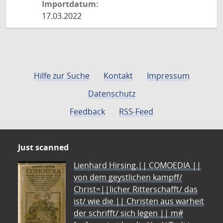
Importdatum:
17.03.2022
Hilfe zur Suche
Kontakt
Impressum
Datenschutz
Feedback
RSS-Feed
Just scanned
Lienhard Hirsing.|| COMOEDIA ||
von dem geystlichen kampff/
Christ=||licher Ritterschafft/ das
ist/ wie die || Christen aus warheit
der schrifft/ sich legen || m#