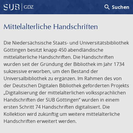
search
Suchen
GDZ
Mittelalterliche Handschriften
Die Niedersächsische Staats- und Universitätsbibliothek
Göttingen besitzt knapp 450 abendländische
mittelalterliche Handschriften. Die Handschriften
wurden seit der Gründung der Bibliothek im Jahr 1734
sukzessive erworben, um den Bestand der
Universalbibliothek zu ergänzen. Im Rahmen des von
der Deutschen Digitalen Bibliothek geförderten Projekts
„Digitalisierung der mittelalterlichen volkssprachlichen
Handschriften der SUB Göttingen“ wurden in einem
ersten Schritt 74 Handschriften digitalisiert. Die
Kollektion wird zukünftig um weitere mittelalterliche
Handschriften erweitert werden.