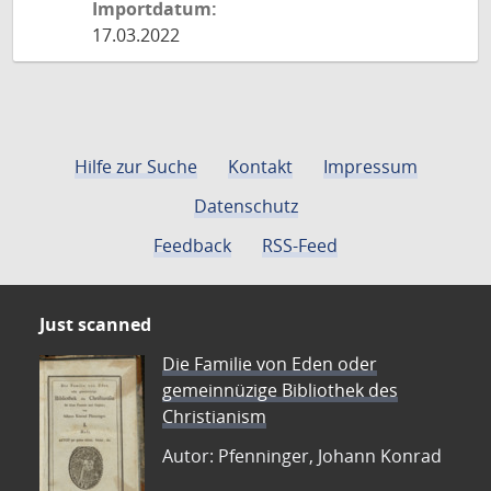
Importdatum:
17.03.2022
Hilfe zur Suche
Kontakt
Impressum
Datenschutz
Feedback
RSS-Feed
Just scanned
Die Familie von Eden oder
gemeinnüzige Bibliothek des
Christianism
Autor: Pfenninger, Johann Konrad