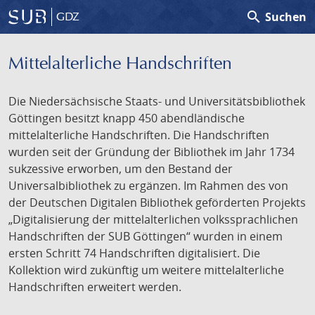
search
Suchen
GDZ
Mittelalterliche Handschriften
Die Niedersächsische Staats- und Universitätsbibliothek
Göttingen besitzt knapp 450 abendländische
mittelalterliche Handschriften. Die Handschriften
wurden seit der Gründung der Bibliothek im Jahr 1734
sukzessive erworben, um den Bestand der
Universalbibliothek zu ergänzen. Im Rahmen des von
der Deutschen Digitalen Bibliothek geförderten Projekts
„Digitalisierung der mittelalterlichen volkssprachlichen
Handschriften der SUB Göttingen“ wurden in einem
ersten Schritt 74 Handschriften digitalisiert. Die
Kollektion wird zukünftig um weitere mittelalterliche
Handschriften erweitert werden.