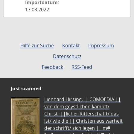
Importdatum:
17.03.2022
Hilfe zur Suche
Kontakt
Impressum
Datenschutz
Feedback
RSS-Feed
Just scanned
Lienhard Hirsing.|| COMOEDIA ||
von dem geystlichen kampff/
Christ=||licher Ritterschafft/ das
ist/ wie die || Christen aus warheit
der schrifft/ sich legen || m#