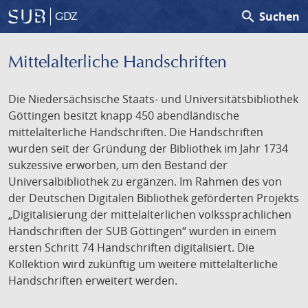
search
Suchen
GDZ
Mittelalterliche Handschriften
Die Niedersächsische Staats- und Universitätsbibliothek
Göttingen besitzt knapp 450 abendländische
mittelalterliche Handschriften. Die Handschriften
wurden seit der Gründung der Bibliothek im Jahr 1734
sukzessive erworben, um den Bestand der
Universalbibliothek zu ergänzen. Im Rahmen des von
der Deutschen Digitalen Bibliothek geförderten Projekts
„Digitalisierung der mittelalterlichen volkssprachlichen
Handschriften der SUB Göttingen“ wurden in einem
ersten Schritt 74 Handschriften digitalisiert. Die
Kollektion wird zukünftig um weitere mittelalterliche
Handschriften erweitert werden.