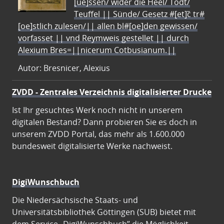
[ue]ssen/ wider die Heel/ Todt/
Teuffel || Sünde/ Gesetz #[et]c̃ tr#
[oe]stlich zulesen/|| allen bl#[oe]den gewissen/
vorfasset || vnd Reymweis gestellet || durch
Alexium Bres=||nicerum Cotbusianum.||
Autor: Bresnicer, Alexius
ZVDD - Zentrales Verzeichnis digitalisierter Drucke
Ist Ihr gesuchtes Werk noch nicht in unserem
digitalen Bestand? Dann probieren Sie es doch in
unserem ZVDD Portal, das mehr als 1.600.000
bundesweit digitalisierte Werke nachweist.
DigiWunschbuch
Die Niedersächsische Staats- und
Universitätsbibliothek Göttingen (SUB) bietet mit