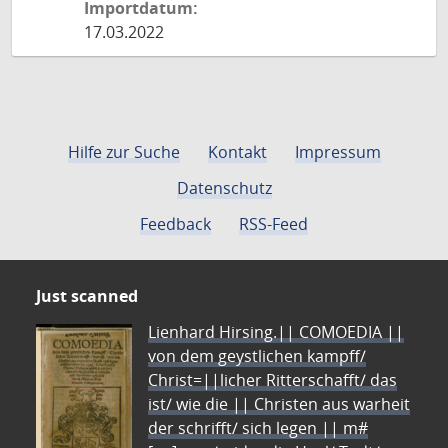
Importdatum:
17.03.2022
Hilfe zur Suche
Kontakt
Impressum
Datenschutz
Feedback
RSS-Feed
Just scanned
Lienhard Hirsing.|| COMOEDIA ||
von dem geystlichen kampff/
Christ=||licher Ritterschafft/ das
ist/ wie die || Christen aus warheit
der schrifft/ sich legen || m#