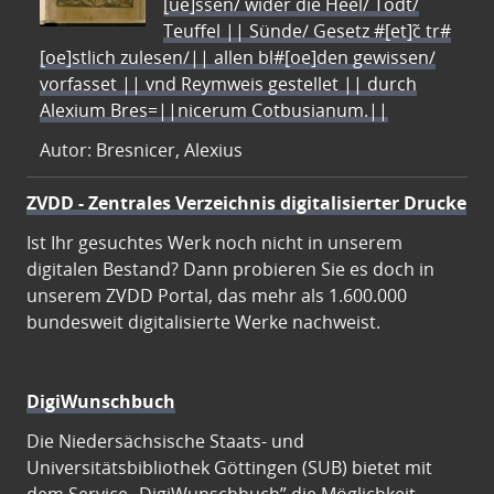
[ue]ssen/ wider die Heel/ Todt/
Teuffel || Sünde/ Gesetz #[et]c̃ tr#
[oe]stlich zulesen/|| allen bl#[oe]den gewissen/
vorfasset || vnd Reymweis gestellet || durch
Alexium Bres=||nicerum Cotbusianum.||
Autor: Bresnicer, Alexius
ZVDD - Zentrales Verzeichnis digitalisierter Drucke
Ist Ihr gesuchtes Werk noch nicht in unserem
digitalen Bestand? Dann probieren Sie es doch in
unserem ZVDD Portal, das mehr als 1.600.000
bundesweit digitalisierte Werke nachweist.
DigiWunschbuch
Die Niedersächsische Staats- und
Universitätsbibliothek Göttingen (SUB) bietet mit