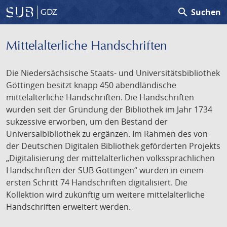
search
Suchen
GDZ
Mittelalterliche Handschriften
Die Niedersächsische Staats- und Universitätsbibliothek
Göttingen besitzt knapp 450 abendländische
mittelalterliche Handschriften. Die Handschriften
wurden seit der Gründung der Bibliothek im Jahr 1734
sukzessive erworben, um den Bestand der
Universalbibliothek zu ergänzen. Im Rahmen des von
der Deutschen Digitalen Bibliothek geförderten Projekts
„Digitalisierung der mittelalterlichen volkssprachlichen
Handschriften der SUB Göttingen“ wurden in einem
ersten Schritt 74 Handschriften digitalisiert. Die
Kollektion wird zukünftig um weitere mittelalterliche
Handschriften erweitert werden.