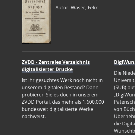
Autor: Waser, Felix
ZVDD - Zentrales Verzeichnis
DigiWun
digitalisierter Drucke
Die Nied
Ist Ihr gesuchtes Werk noch nicht in
Universit
unserem digitalen Bestand? Dann
(SUB) bie
probieren Sie es doch in unserem
„DigiWun
ZVDD Portal, das mehr als 1.600.000
Patenscha
bundesweit digitalisierte Werke
von Büch
nachweist.
Übernehm
die Digit
Wunschb