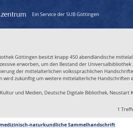
gszentrum
Ein Service der SUB Göttingen
liothek Göttingen besitzt knapp 450 abendländische mittela
ukzessive erworben, um den Bestand der Universalbibliothe
lisierung der mittelalterlichen volkssprachlichen Handschri
ion wird zukünftig um weitere mittelalterliche Handschriften
ultur und Medien, Deutsche Digitale Bibliothek, Neustart 
1 Treff
sch-medizinisch-naturkundliche Sammelhandschrift