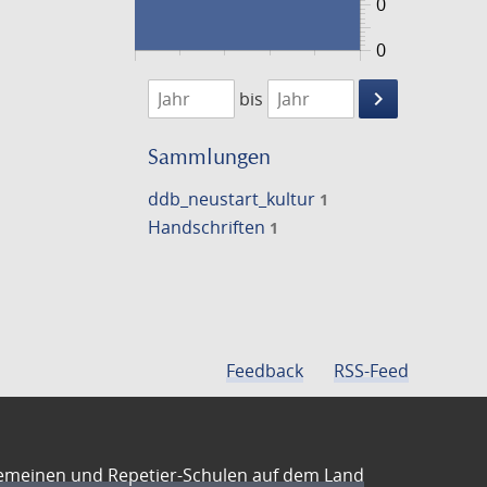
0
0
1474
1475
keyboard_arrow_right
bis
Suche
einschränke
Sammlungen
ddb_neustart_kultur
1
Handschriften
1
Feedback
RSS-Feed
emeinen und Repetier-Schulen auf dem Land