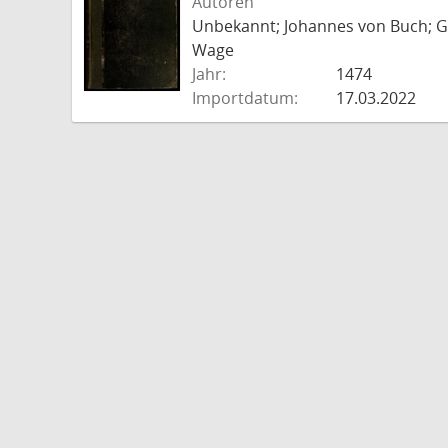
Autoren
Unbekannt; Johannes von Buch; Go
Wage
Jahr:
1474
Importdatum:
17.03.2022