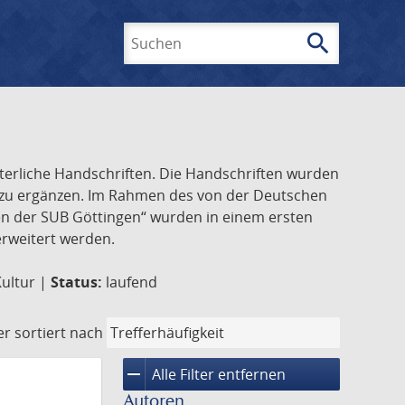
search
Suchen
lterliche Handschriften. Die Handschriften wurden
k zu ergänzen. Im Rahmen des von der Deutschen
ften der SUB Göttingen“ wurden in einem ersten
 erweitert werden.
Kultur |
Status:
laufend
er
sortiert nach
remove
Alle Filter entfernen
Autoren