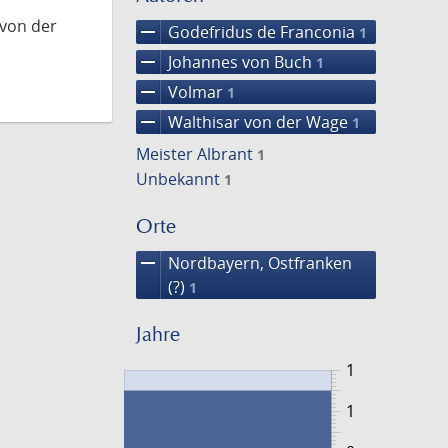
 von der
remove
Godefridus de Franconia
1
remove
Johannes von Buch
1
remove
Volmar
1
remove
Walthisar von der Wage
1
Meister Albrant
1
Unbekannt
1
Orte
remove
Nordbayern, Ostfranken
(?)
1
Jahre
1
1