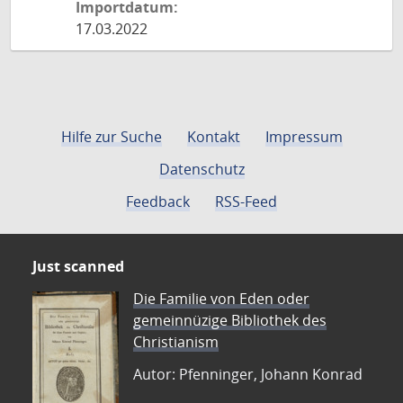
Importdatum:
17.03.2022
Hilfe zur Suche
Kontakt
Impressum
Datenschutz
Feedback
RSS-Feed
Just scanned
Die Familie von Eden oder
gemeinnüzige Bibliothek des
Christianism
Autor: Pfenninger, Johann Konrad