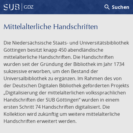
search
Suchen
GDZ
Mittelalterliche Handschriften
Die Niedersächsische Staats- und Universitätsbibliothek
Göttingen besitzt knapp 450 abendländische
mittelalterliche Handschriften. Die Handschriften
wurden seit der Gründung der Bibliothek im Jahr 1734
sukzessive erworben, um den Bestand der
Universalbibliothek zu ergänzen. Im Rahmen des von
der Deutschen Digitalen Bibliothek geförderten Projekts
„Digitalisierung der mittelalterlichen volkssprachlichen
Handschriften der SUB Göttingen“ wurden in einem
ersten Schritt 74 Handschriften digitalisiert. Die
Kollektion wird zukünftig um weitere mittelalterliche
Handschriften erweitert werden.