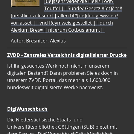
[ue]ssen/ wider die Heel/ Todt/
Teuffel || Sünde/ Gesetz #[et]c̃ tr#
[oe]stlich zulesen/|| allen bl#[oe]den gewissen/
vorfasset || vnd Reymweis gestellet || durch
Alexium Bres=||nicerum Cotbusianum.||
Autor: Bresnicer, Alexius
ZVDD - Zentrales Verzeichnis digitalisierter Drucke
Ist Ihr gesuchtes Werk noch nicht in unserem
digitalen Bestand? Dann probieren Sie es doch in
unserem ZVDD Portal, das mehr als 1.600.000
bundesweit digitalisierte Werke nachweist.
DigiWunschbuch
Die Niedersächsische Staats- und
Universitätsbibliothek Göttingen (SUB) bietet mit