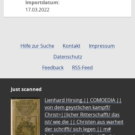
Importdatum:
17.03.2022
Hilfe zur Suche
Kontakt
Impressum
Datenschutz
Feedback
RSS-Feed
Just scanned
Lienhard Hirsing.|| COMOEDIA ||
von dem geystlichen kampff/
Christ=||licher Ritterschafft/ das
ist/ wie die || Christen aus warheit
der schrifft/ sich legen || m#