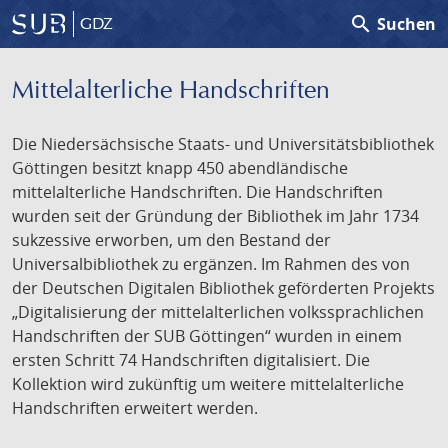
search
Suchen
GDZ
Mittelalterliche Handschriften
Die Niedersächsische Staats- und Universitätsbibliothek
Göttingen besitzt knapp 450 abendländische
mittelalterliche Handschriften. Die Handschriften
wurden seit der Gründung der Bibliothek im Jahr 1734
sukzessive erworben, um den Bestand der
Universalbibliothek zu ergänzen. Im Rahmen des von
der Deutschen Digitalen Bibliothek geförderten Projekts
„Digitalisierung der mittelalterlichen volkssprachlichen
Handschriften der SUB Göttingen“ wurden in einem
ersten Schritt 74 Handschriften digitalisiert. Die
Kollektion wird zukünftig um weitere mittelalterliche
Handschriften erweitert werden.