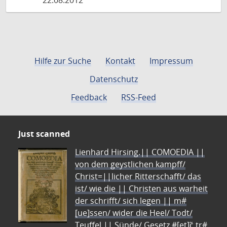
22.08.2012
Hilfe zur Suche
Kontakt
Impressum
Datenschutz
Feedback
RSS-Feed
Just scanned
Lienhard Hirsing.|| COMOEDIA ||
von dem geystlichen kampff/
Christ=||licher Ritterschafft/ das
ist/ wie die || Christen aus warheit
der schrifft/ sich legen || m#
[ue]ssen/ wider die Heel/ Todt/
Teuffel || Sünde/ Gesetz #[et]c̃ tr#