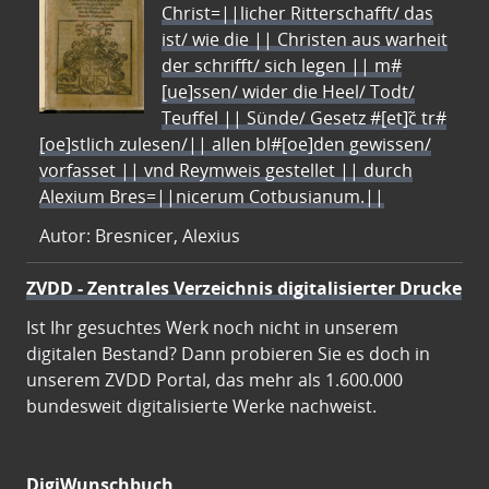
Christ=||licher Ritterschafft/ das
ist/ wie die || Christen aus warheit
der schrifft/ sich legen || m#
[ue]ssen/ wider die Heel/ Todt/
Teuffel || Sünde/ Gesetz #[et]c̃ tr#
[oe]stlich zulesen/|| allen bl#[oe]den gewissen/
vorfasset || vnd Reymweis gestellet || durch
Alexium Bres=||nicerum Cotbusianum.||
Autor: Bresnicer, Alexius
ZVDD - Zentrales Verzeichnis digitalisierter Drucke
Ist Ihr gesuchtes Werk noch nicht in unserem
digitalen Bestand? Dann probieren Sie es doch in
unserem ZVDD Portal, das mehr als 1.600.000
bundesweit digitalisierte Werke nachweist.
DigiWunschbuch