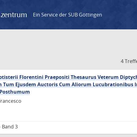
gszentrum
Ein Service der SUB Göttingen
4 Treff
Baptisterii Florentini Praepositi Thesaurus Veterum Dipt
um Tum Ejusdem Auctoris Cum Aliorum Lucubrationibus I
us Posthumum
Francesco
– Band 3