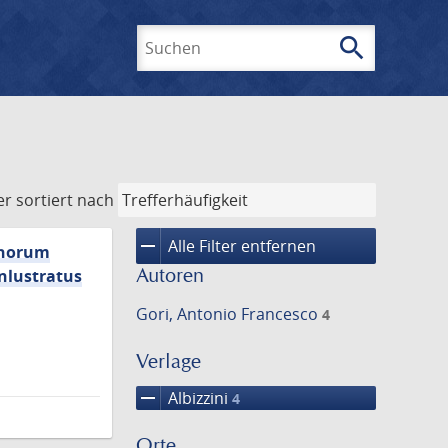
search
Suchen
er
sortiert nach
remove
Alle Filter entfernen
ychorum
Autoren
nlustratus
Gori, Antonio Francesco
4
Verlage
remove
Albizzini
4
Orte