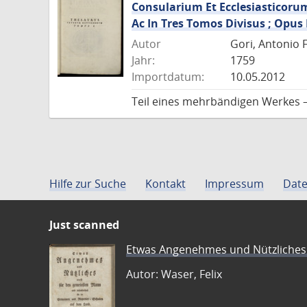
Consularium Et Ecclesiasticor
Ac In Tres Tomos Divisus ; Op
Autor
Gori, Antonio 
Jahr:
1759
Importdatum:
10.05.2012
Teil eines mehrbändigen Werkes 
Hilfe zur Suche
Kontakt
Impressum
Date
Just scanned
Etwas Angenehmes und Nützliches 
Autor: Waser, Felix