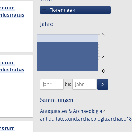
ychorum
remove
Florentiae
4
nlustratus
Jahre
5
2
ychorum
nlustratus
0
1759
1760
keyboard_arrow_right
bis
Suche
einschränke
Sammlungen
Antiquitates & Archaeologia
4
antiquitates.und.archaeologia.archaeo1
ychorum