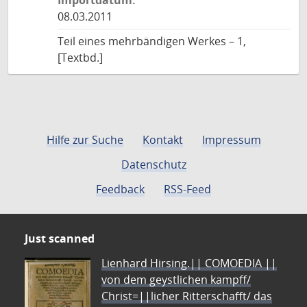
Importdatum:
08.03.2011
Teil eines mehrbändigen Werkes – 1,
[Textbd.]
Hilfe zur Suche
Kontakt
Impressum
Datenschutz
Feedback
RSS-Feed
Just scanned
Lienhard Hirsing.|| COMOEDIA ||
von dem geystlichen kampff/
Christ=||licher Ritterschafft/ das