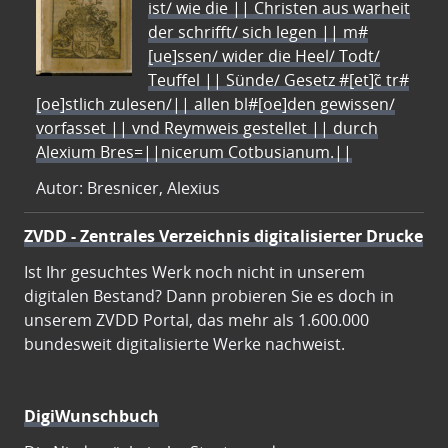
ist/ wie die || Christen aus warheit
der schrifft/ sich legen || m#
[ue]ssen/ wider die Heel/ Todt/
Teuffel || Sünde/ Gesetz #[et]c̃ tr#
[oe]stlich zulesen/|| allen bl#[oe]den gewissen/
vorfasset || vnd Reymweis gestellet || durch
Alexium Bres=||nicerum Cotbusianum.||
Autor: Bresnicer, Alexius
ZVDD - Zentrales Verzeichnis digitalisierter Drucke
Ist Ihr gesuchtes Werk noch nicht in unserem
digitalen Bestand? Dann probieren Sie es doch in
unserem ZVDD Portal, das mehr als 1.600.000
bundesweit digitalisierte Werke nachweist.
DigiWunschbuch