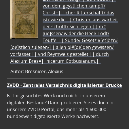
von dem geystlichen kampff/
Christ=||licher Ritterschafft/ das
ist/ wie die || Christen aus warheit
der schrifft/ sich legen || m#
[ue]ssen/ wider die Heel/ Todt/
Teuffel || Sünde/ Gesetz #[et]c̃ tr#
[oe]stlich zulesen/|| allen bl#[oe]den gewissen/
vorfasset || vnd Reymweis gestellet || durch
Alexium Bres=||nicerum Cotbusianum.||
Autor: Bresnicer, Alexius
ZVDD - Zentrales Verzeichnis digitalisierter Drucke
Ist Ihr gesuchtes Werk noch nicht in unserem
digitalen Bestand? Dann probieren Sie es doch in
unserem ZVDD Portal, das mehr als 1.600.000
bundesweit digitalisierte Werke nachweist.